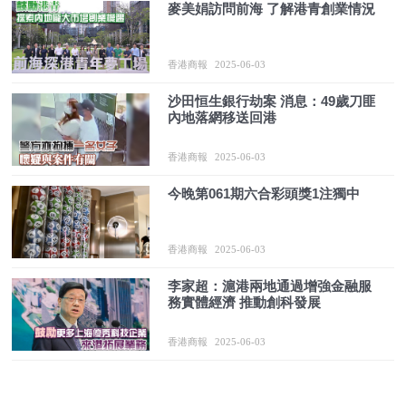
麥美娟訪問前海 了解港青創業情況
香港商報
2025-06-03
沙田恒生銀行劫案 消息：49歲刀匪
內地落網移送回港
香港商報
2025-06-03
今晚第061期六合彩頭獎1注獨中
香港商報
2025-06-03
李家超：滬港兩地通過增強金融服
務實體經濟 推動創科發展
香港商報
2025-06-03