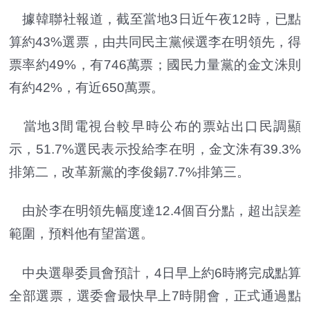
據韓聯社報道，截至當地3日近午夜12時，已點
算約43%選票，由共同民主黨候選李在明領先，得
票率約49%，有746萬票；國民力量黨的金文洙則
有約42%，有近650萬票。
當地3間電視台較早時公布的票站出口民調顯
示，51.7%選民表示投給李在明，金文洙有39.3%
排第二，改革新黨的李俊錫7.7%排第三。
由於李在明領先幅度達12.4個百分點，超出誤差
範圍，預料他有望當選。
中央選舉委員會預計，4日早上約6時將完成點算
全部選票，選委會最快早上7時開會，正式通過點