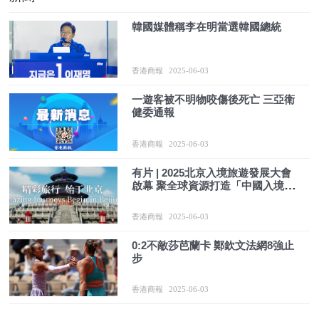
韓國媒體稱李在明當選韓國總統
香港商報
2025-06-03
一遊客被不明物咬傷後死亡 三亞衛
健委通報
香港商報
2025-06-03
有片 | 2025北京入境旅遊發展大會
啟幕 聚全球資源打造「中國入境旅
遊首選地」
香港商報
2025-06-03
0:2不敵莎芭蘭卡 鄭欽文法網8強止
步
香港商報
2025-06-03