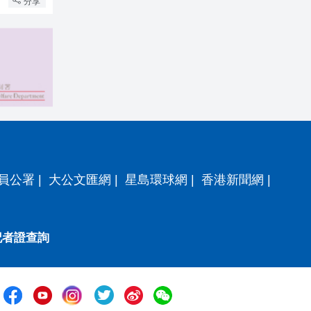
分享
員公署
|
大公文匯網
|
星島環球網
|
香港新聞網
|
記者證查詢