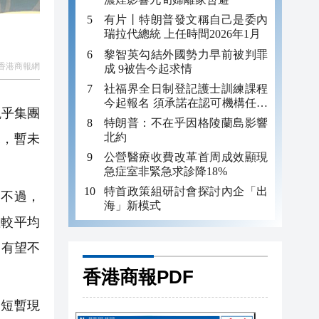
有片丨特朗普發文稱自己是委內
瑞拉代總統 上任時間2026年1月
黎智英勾結外國勢力早前被判罪
香港商報網
成 9被告今起求情
社福界全日制登記護士訓練課程
今起報名 須承諾在認可機構任職
觀乎集團
至少三年
特朗普：不在乎因格陵蘭島影響
北約
況，暫未
公營醫療收費改革首周成效顯現
急症室非緊急求診降18%
特首政策組研討會探討內企「出
不過，
海」新模式
溫較平均
幅有望不
香港商報PDF
是短暫現