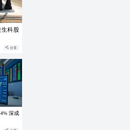
股生科股
分享
4% 深成