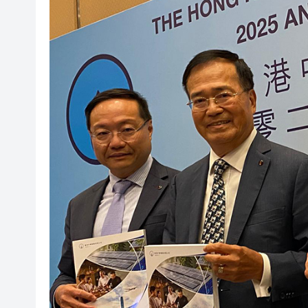
閩粵贛三地漢樂藝術家齊聚深
有片丨外交部回應特朗普委內瑞
50餘位頂尖專家共話時代命題
海南澄邁文儒煥新升級 五組數
梁振英率港區全國政協委員考
2025年海南儋州以舊換新帶動消
山東26戶省屬國企去年合計營收2
瀋陽鐵西校園閱讀活動解鎖閱
閩粵贛三地漢樂藝術家齊聚深
有片丨外交部回應特朗普委內瑞