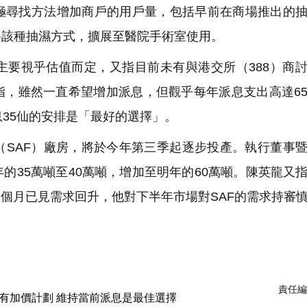
極尋找方法增加商戶的用戶量，包括早前在商場推出的
將該種抽濕方式，擴展至醫院手術室使用。
要視乎估值而定，又指目前未有與港交所（388）商
指，雖然一直希望增加派息，但觀乎每年派息支出高達6
息35仙的安排是「最好的選擇」。
SAF）廠房，將於今年第三季起逐步投產。執行董事
的35萬噸至40萬噸，增加至明年的60萬噸。陳英龍又
兩個月已見需求回升，他對下半年市場對SAF的需求持審
責任編