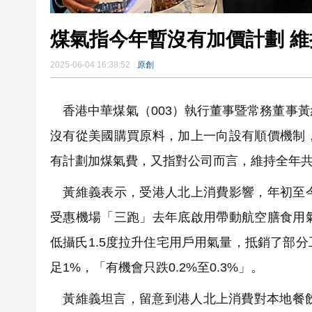
煤氣指今年暫沒有加價計劃 
2025-06-04 16:38:52
原創
香港中華煤氣（003）執行董事暨常務董事
沒有從美國購買原料，加上一向設有順價機制
有計劃加煤氣費，又指對公司而言，維持全年共
黃維義表示，受港人北上消費影響，年初至今
受惠機場「三跑」去年底啟用帶動航空膳食用
低攝氏1.5度拉升住宅用戶用氣量，抵銷了部
足1%，「有機會只跌0.2%至0.3%」。
黃維義坦言，留意到港人北上消費對本地餐飲