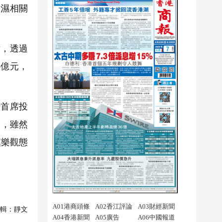
抽濕相關
討，透過
5億元，
暨首席投
指，雖然
慎樂觀態
輯：
靜文