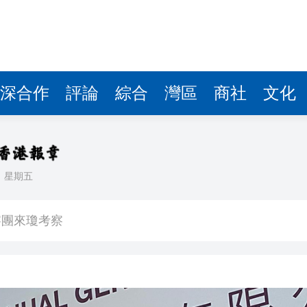
察團來瓊考察
費約18億元
.58萬億 利潤總額近936億
讀新玩法
深合作
評論
綜合
灣區
商社
文化
圳，共奏客家文化傳承新篇章
拉石油言論 拉美國家有權自主選擇合作夥伴
日
星期五
據見證文儒沉香從傳統邁向現代
察團來瓊考察
費約18億元
.58萬億 利潤總額近936億
讀新玩法