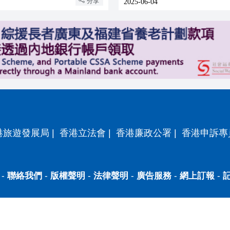
分享
2025-06-04
港旅遊發展局
|
香港立法會
|
香港廉政公署
|
香港申訴專
-
聯絡我們
-
版權聲明
-
法律聲明
-
廣告服務
-
網上訂報
-