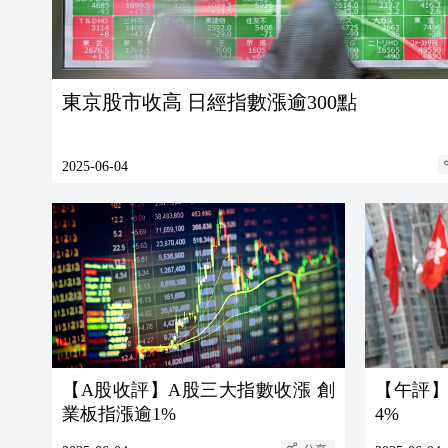
東京股市收高 日經指數漲逾300點
2025-06-04
【A股收評】A股三大指數收漲 創
【午評】
業板指漲逾1%
4%