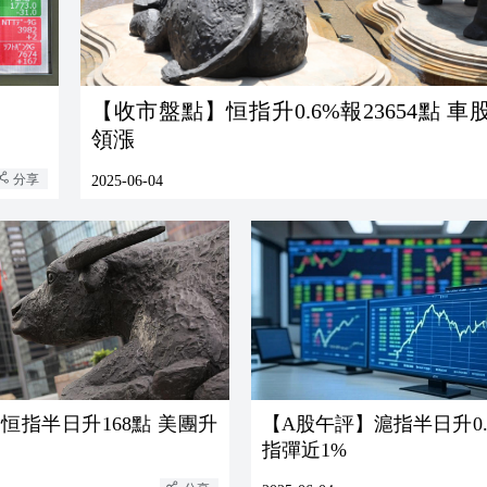
【收市盤點】恒指升0.6%報23654點 車
領漲
分享
2025-06-04
恒指半日升168點 美團升
【A股午評】滬指半日升0.
指彈近1%