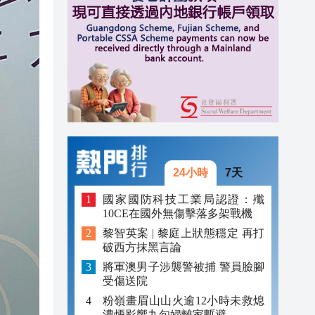
20:34
20:31
20:55
20:42
20:42
20:41
24小時
7天
20:40
國家國防科技工業局認證：殲
10CE在國外無傷擊落多架戰機
20:39
黎智英案 | 黎庭上狀態穩定 再打
破西方抹黑言論
20:34
將軍澳男子涉襲警被捕 警員臉腳
20:31
受傷送院
粉嶺畫眉山山火逾12小時未救熄
濃煙影響九旬婦離家暫避