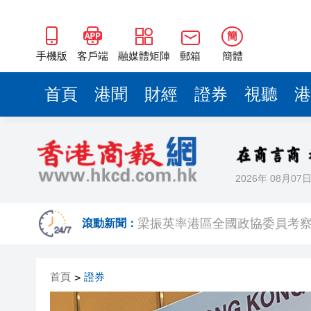
梁振英率港區全國政協委員考
2025年海南儋州以舊換新帶動消
簡
山東26戶省屬國企去年合計營收2
手機版
客戶端
融媒體矩陣
郵箱
簡體
瀋陽鐵西校園閱讀活動解鎖閱
首頁
港聞
財經
證券
視聽
港
閩粵贛三地漢樂藝術家齊聚深
有片丨外交部回應特朗普委內瑞
50餘位頂尖專家共話時代命題
2026年 08月07
海南澄邁文儒煥新升級 五組數
梁振英率港區全國政協委員考
滾動新聞：
2025年海南儋州以舊換新帶動消
首頁
證券
>
山東26戶省屬國企去年合計營收2
瀋陽鐵西校園閱讀活動解鎖閱