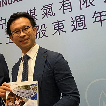
圳，共奏客家文化傳承新篇章
拉石油言論 拉美國家有權自主選擇合作夥伴
據見證文儒沉香從傳統邁向現代
察團來瓊考察
費約18億元
.58萬億 利潤總額近936億
讀新玩法
圳，共奏客家文化傳承新篇章
拉石油言論 拉美國家有權自主選擇合作夥伴