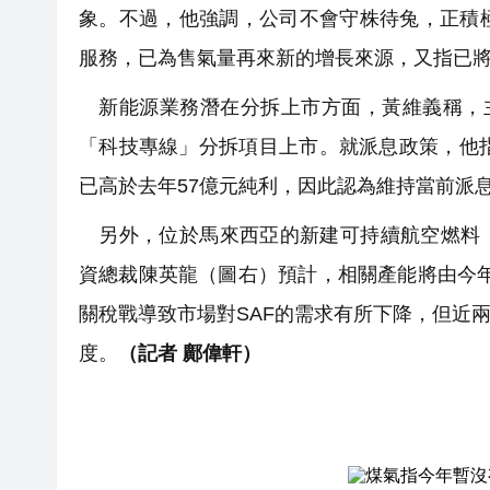
象。不過，他強調，公司不會守株待兔，正積
服務，已為售氣量再來新的增長來源，又指已
新能源業務潛在分拆上市方面，黃維義稱，主
「科技專線」分拆項目上市。就派息政策，他
已高於去年57億元純利，因此認為維持當前派
另外，位於馬來西亞的新建可持續航空燃料（
資總裁陳英龍（圖右）預計，相關產能將由今年
關稅戰導致市場對SAF的需求有所下降，但近
度。
（記者 鄺偉軒）