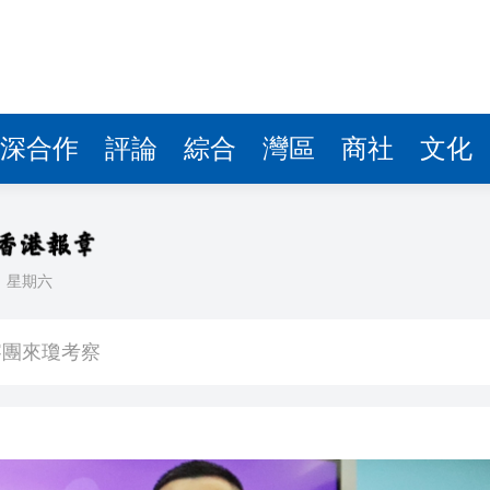
費約18億元
.58萬億 利潤總額近936億
讀新玩法
圳，共奏客家文化傳承新篇章
深合作
評論
綜合
灣區
商社
文化
拉石油言論 拉美國家有權自主選擇合作夥伴
據見證文儒沉香從傳統邁向現代
日
星期六
察團來瓊考察
費約18億元
.58萬億 利潤總額近936億
讀新玩法
圳，共奏客家文化傳承新篇章