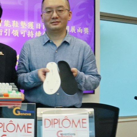
拉石油言論 拉美國家有權自主選擇合作夥伴
據見證文儒沉香從傳統邁向現代
察團來瓊考察
費約18億元
.58萬億 利潤總額近936億
讀新玩法
圳，共奏客家文化傳承新篇章
拉石油言論 拉美國家有權自主選擇合作夥伴