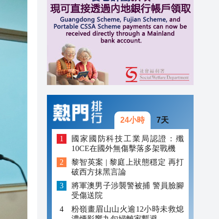
20:31
20:55
20:42
20:42
20:41
20:40
24小時
7天
20:39
國家國防科技工業局認證：殲
10CE在國外無傷擊落多架戰機
20:34
黎智英案 | 黎庭上狀態穩定 再打
破西方抹黑言論
20:31
將軍澳男子涉襲警被捕 警員臉腳
受傷送院
粉嶺畫眉山山火逾12小時未救熄
濃煙影響九旬婦離家暫避