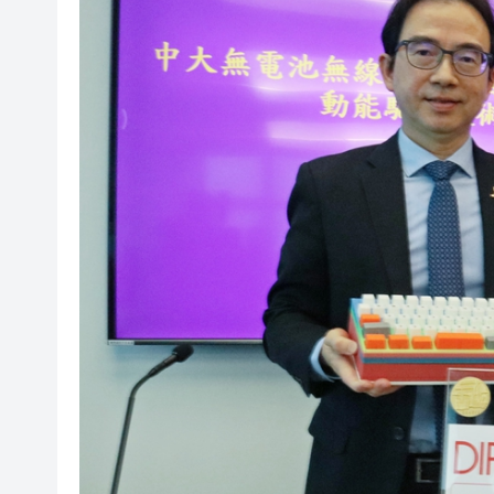
有片丨外交部回應特朗普委內瑞
50餘位頂尖專家共話時代命題
海南澄邁文儒煥新升級 五組數
梁振英率港區全國政協委員考
2025年海南儋州以舊換新帶動消
山東26戶省屬國企去年合計營收2
瀋陽鐵西校園閱讀活動解鎖閱
閩粵贛三地漢樂藝術家齊聚深
有片丨外交部回應特朗普委內瑞