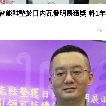
智能鞋墊於日內瓦發明展獲獎 料1
來源：