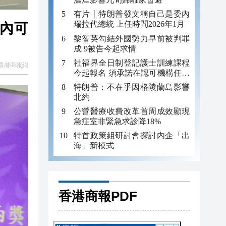
有片丨特朗普發文稱自己是委內
瑞拉代總統 上任時間2026年1月
年內可
黎智英勾結外國勢力早前被判罪
成 9被告今起求情
社福界全日制登記護士訓練課程
香港商報網
今起報名 須承諾在認可機構任職
至少三年
特朗普：不在乎因格陵蘭島影響
北約
公營醫療收費改革首周成效顯現
急症室非緊急求診降18%
特首政策組研討會探討內企「出
海」新模式
香港商報PDF