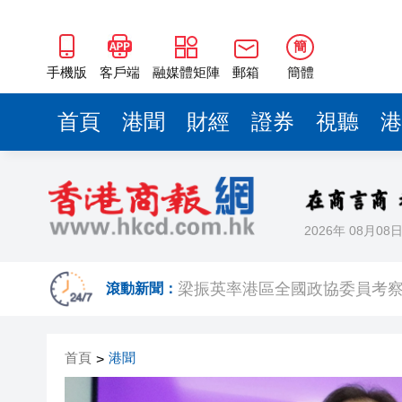
2025年海南儋州以舊換新帶動消
山東26戶省屬國企去年合計營收2
簡
瀋陽鐵西校園閱讀活動解鎖閱
手機版
客戶端
融媒體矩陣
郵箱
簡體
閩粵贛三地漢樂藝術家齊聚深
首頁
港聞
財經
證券
視聽
港
有片丨外交部回應特朗普委內瑞
50餘位頂尖專家共話時代命題
海南澄邁文儒煥新升級 五組數
2026年 08月08
梁振英率港區全國政協委員考
2025年海南儋州以舊換新帶動消
滾動新聞：
山東26戶省屬國企去年合計營收2
首頁
港聞
>
瀋陽鐵西校園閱讀活動解鎖閱
閩粵贛三地漢樂藝術家齊聚深