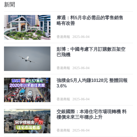
新聞
摩通：料5月非必需品的零售銷售
略有改善
香港商報
2025-06-04
彭博：中國考慮下月訂購數百架空
巴飛機
香港商報
2025-06-04
強積金5月人均賺10128元 整體回報
3.6%
香港商報
2025-06-04
交銀國際：本港住宅市場現轉機 料
樓價未來三年穩步上升
香港商報
2025-06-04