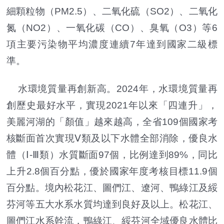
細顆粒物（PM2.5）、二氧化硫（SO2）、二氧化
氮（NO2）、一氧化碳（CO）、臭氧（O3）等6
項主要污染物平均濃度連續7年達到國家二級標
準。
水環境質量再創新高。2024年，水環境質量再
創歷史最好水平，實現2021年以來「四連升」，
美麗河湖的「顏值」越來越高，全省109個國家考
核斷面首次實現Ⅴ類及以下水體全部消除，優良水
體（Ⅰ-Ⅲ類）水質斷面97個，比例達到89%，同比
上升2.8個百分點，優於國家年度考核目標11.9個
百分點。境內松花江、圖們江、遼河、鴨綠江及綏
芬河等五大水系水質均達到良好及以上。松花江、
圖們江水系幹流，鴨綠江、綏芬河全域優良水體比