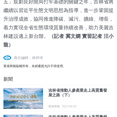
五」規劃良好開局打牢基礎的關鍵之年，吉林省將
繼續以習近平生態文明思想為指導，進一步鞏固提
升治理成效，協同推進降碳、減污、擴綠、增長，
着力實現全省生態環境質量持續改善，助力美麗吉
林建設邁上新台階。
（記者 冀文嫻 實習記者 汪小
龍）
責任編輯：林梓琦
香港商報版權所有，未經書面允許不得使用。
新聞
吉林省推動人參產業走上高質量發
展之路（下）
香港商報
2025-06-03
吉林省推動人參產業走上高質量發