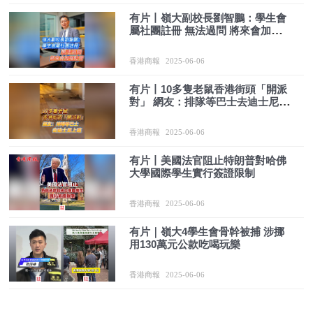
有片丨嶺大副校長劉智鵬：學生會
屬社團註冊 無法過問 將來會加強
監管
香港商報
2025-06-06
有片丨10多隻老鼠香港街頭「開派
對」 網友：排隊等巴士去迪士尼上
班
香港商報
2025-06-06
有片丨美國法官阻止特朗普對哈佛
大學國際學生實行簽證限制
香港商報
2025-06-06
有片｜嶺大4學生會骨幹被捕 涉挪
用130萬元公款吃喝玩樂
香港商報
2025-06-06