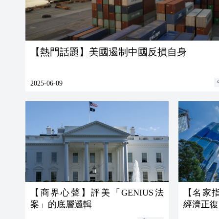
【熱門話題】美國遏制中國反損自身
2025-06-09
【商界心聲】評美「GENIUS法
【名家
案」的底層邏輯
經濟正復