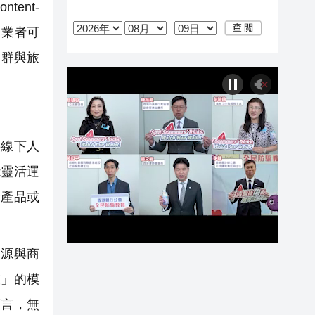
ent-
售業者可
客群與旅
將線下人
能靈活運
新產品或
資源與商
技」的模
而言，無