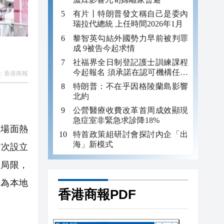
有片丨特朗普發文稱自己是委內
瑞拉代總統 上任時間2026年1月
黎智英勾結外國勢力早前被判罪
成 9被告今起求情
社福界全日制登記護士訓練課程
今起報名 須承諾在認可機構任職
：
香港商報
至少三年
特朗普：不在乎因格陵蘭島影響
北約
公營醫療收費改革首周成效顯現
急症室非緊急求診降18%
，場面熱
特首政策組研討會探討內企「出
海」新模式
首次設立
破局限，
好為本地
香港商報PDF