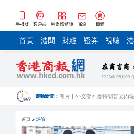
有片丨外交部回應特朗普委內瑞
50餘位頂尖專家共話時代命題
簡
海南澄邁文儒煥新升級 五組數
手機版
客戶端
融媒體矩陣
郵箱
簡體
梁振英率港區全國政協委員考
首頁
港聞
財經
證券
視聽
港
2025年海南儋州以舊換新帶動消
山東26戶省屬國企去年合計營收2
瀋陽鐵西校園閱讀活動解鎖閱
2026年 08月09
閩粵贛三地漢樂藝術家齊聚深
有片丨外交部回應特朗普委內瑞
滾動新聞：
50餘位頂尖專家共話時代命題
首頁
評論
>
海南澄邁文儒煥新升級 五組數
梁振英率港區全國政協委員考