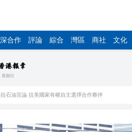
拉石油言論 拉美國家有權自主選擇合作夥伴
據見證文儒沉香從傳統邁向現代
察團來瓊考察
深合作
評論
綜合
灣區
商社
文化
費約18億元
.58萬億 利潤總額近936億
讀新玩法
日
星期日
圳，共奏客家文化傳承新篇章
拉石油言論 拉美國家有權自主選擇合作夥伴
據見證文儒沉香從傳統邁向現代
察團來瓊考察