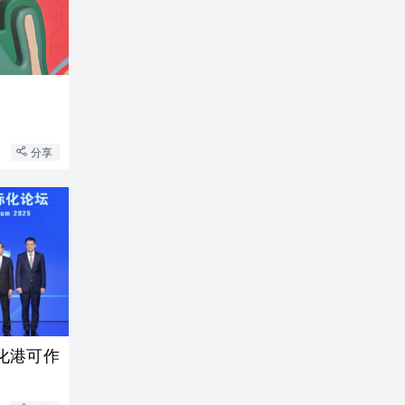
分享
化港可作