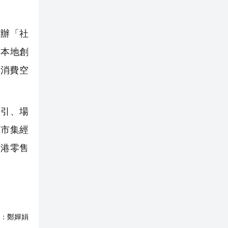
試辦「社
為本地創
消費空
吸引、場
鑒市集經
香港零售
：
鄭嬋娟