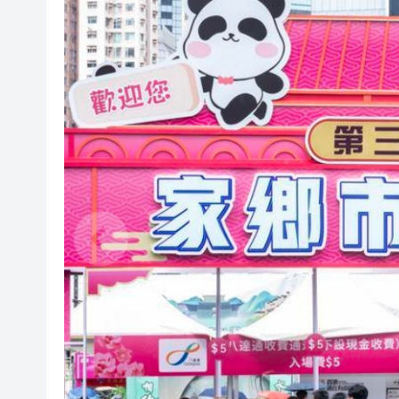
2025年海南儋州以舊換新帶動消
山東26戶省屬國企去年合計營收2
瀋陽鐵西校園閱讀活動解鎖閱
閩粵贛三地漢樂藝術家齊聚深
有片丨外交部回應特朗普委內瑞