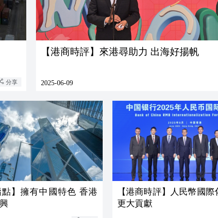
【港商時評】來港尋助力 出海好揚帆
分享
2025-06-09
指點】擁有中國特色 香港
【港商時評】人民幣國際
興
更大貢獻