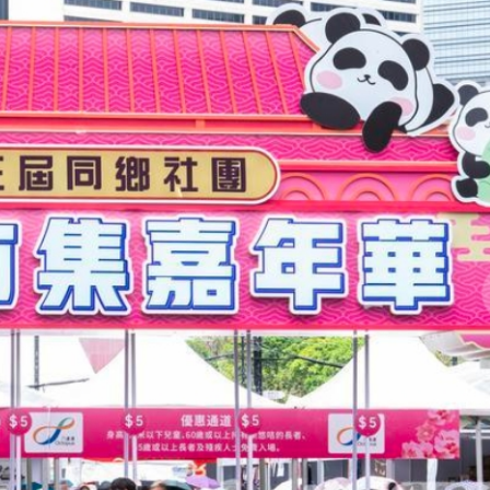
費約18億元
.58萬億 利潤總額近936億
讀新玩法
圳，共奏客家文化傳承新篇章
拉石油言論 拉美國家有權自主選擇合作夥伴