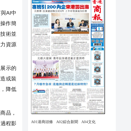
與AI中
操作簡
化技術並
人力資源
中展示的
改造或裝
效，降低
列商品，
作過程影