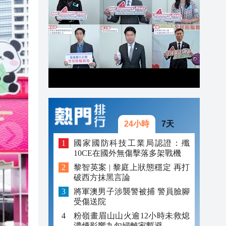
20:41
20:40
20:39
20:34
20:31
24小時
7天
國家國防科技工業局認證：殲
10CE在國外無傷擊落多架戰機
黎智英案 | 黎庭上狀態穩定 再打
破西方抹黑言論
將軍澳男子涉襲警被捕 警員臉腳
受傷送院
粉嶺畫眉山山火逾12小時未救熄
濃煙影響九旬婦離家暫避