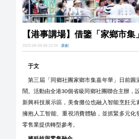
【港事講場】借鑒「家鄉市集
2025-06-09 08:22:54
原創
于文
第三屆「同鄉社團家鄉市集嘉年華」日前圓
鬧。活動由全港30個省級同鄉社團聯合主辦，
新興科技展示區，美食攤位也融入智能烹飪元
擁抱人工智能、重視消費體驗，並抓緊多元化
零售業提供轉型參考。
將科技與零售融合