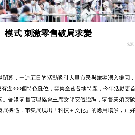
」模式 刺激零售破局求變
來源
滿閉幕，一連五日的活動吸引大量市民與旅客湧入維園
設有近300個特色攤位，雲集全國各地特產，今年活動更
素。香港零售管理協會主席謝邱安儀強調，零售業須突
發展機遇，市集展現出「科技＋文化」的應用場景，正