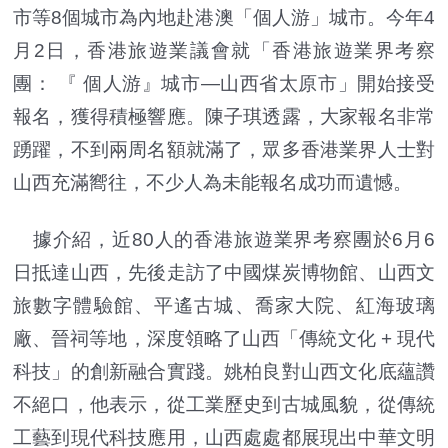
市等8個城市為內地赴港澳「個人游」城市。今年4
月2日，香港旅遊業議會就「香港旅遊業界考察
團： 『 個人游』城市—山西省太原市」開始接受
報名，獲得積極響應。陳子琪透露，大家報名非常
踴躍，不到兩周名額就滿了，眾多香港業界人士對
山西充滿嚮往，不少人為未能報名成功而遺憾。
據介紹，近80人的香港旅遊業界考察團於6月6
日抵達山西，先後走訪了中國煤炭博物館、山西文
旅數字體驗館、平遙古城、喬家大院、紅海玻璃
廠、晉祠等地，深度領略了山西「傳統文化 + 現代
科技」的創新融合實踐。姚柏良對山西文化底蘊讚
不絕口，他表示，從工業歷史到古城風貌，從傳統
工藝到現代科技應用，山西處處都展現出中華文明