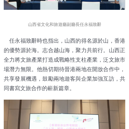
山西省文化和旅遊廳副廳長任永福致辭
任永福致辭時也指出，山西的得名源於山，香港
的優勢源於海。志合越山海，聚力共前行。山西正
全力將文旅產業打造成戰略性支柱產業，泛文旅市
場潛力無限。他熱切期待晉港兩地在開放合作中，
共享發展機遇，鼓勵兩地遊客與企業加強互訪，共
同書寫文旅合作的嶄新篇章。