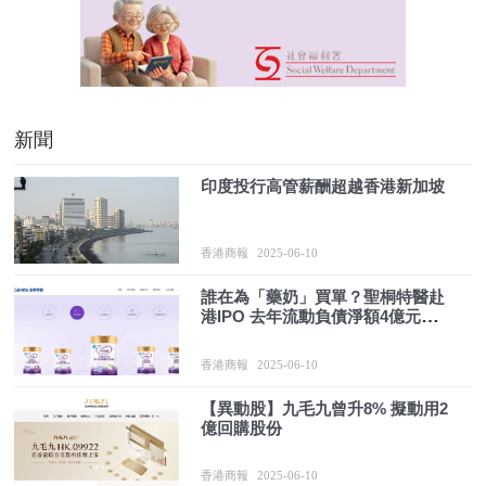
新聞
印度投行高管薪酬超越香港新加坡
香港商報
2025-06-10
誰在為「藥奶」買單？聖桐特醫赴
港IPO 去年流動負債淨額4億元卻
分紅3.5億元
香港商報
2025-06-10
【異動股】九毛九曾升8% 擬動用2
億回購股份
香港商報
2025-06-10