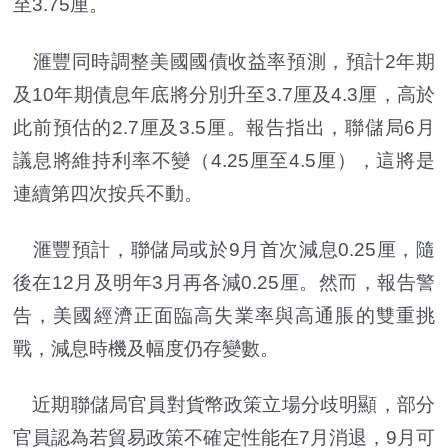
至3.75厘。
滙豐同時調整美國國債收益率預測，預計2年期
及10年期債息年底將分別升至3.7厘及4.3厘，高於
此前預估的2.7厘及3.5厘。報告指出，聯儲局6月
議息將維持利率不變（4.25厘至4.5厘），這將是
連續第四次按兵不動。
滙豐預計，聯儲局或於9月首次減息0.25厘，隨
後在12月及明年3月再各減0.25厘。然而，報告警
告，美國經濟正面臨高失業率與高通脹的雙重挑
戰，減息時機及幅度仍存變數。
近期聯儲局官員對貨幣政策立場分歧明顯，部分
官員認為若貿易政策不確定性能在7月消退，9月可