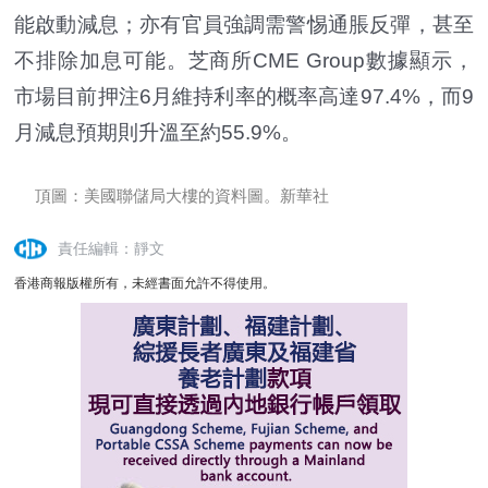
能啟動減息；亦有官員強調需警惕通脹反彈，甚至
不排除加息可能。芝商所CME Group數據顯示，
市場目前押注6月維持利率的概率高達97.4%，而9
月減息預期則升溫至約55.9%。
頂圖：美國聯儲局大樓的資料圖。新華社
責任編輯：靜文
香港商報版權所有，未經書面允許不得使用。