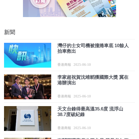
新聞
灣仔的士女司機被撞捲車底 10餘人
抬車救出
香港商報
2025-06-10
李家超祝賀沈靖韜獲國際大獎 冀在
港辦演出
香港商報
2025-06-10
天文台錄得最高溫35.6度 流浮山
38.7度破紀錄
香港商報
2025-06-10