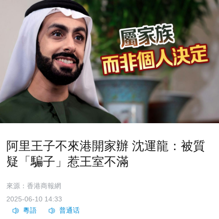
阿里王子不來港開家辦 沈運龍：被質
疑「騙子」惹王室不滿
來源：香港商報網
2025-06-10 14:33