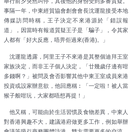
舉行前夕突然叫停，其後他的身份受到多番質疑。
事隔一年，中東經貿協會創會會長沈運龍接受本地
傳媒訪問時稱，王子決定不來港源於「錯誤報
道」，因當時有報道質疑王子是「騙子」，令其家
人都有「好大反應，唔畀佢過來(香港)。」
沈運龍透露，阿里王子不來港是其整個迪拜王室
家族決定，而非王子個人決定，「廿幾歲仔邊有咁
多錢啊？」被問及會否影響其他中東王室成員來港
投資或設家辦意欲，他回應稱︰「一定啦！被人當
猴子般咁玩，大家都唔想再提！」
他又稱，可能由於生活習慣及食物差異，中東人
對香港興趣不大，建議港府做更多工作，例如舉辦
會議等吸引商務團體訪港，雙方需要更多的交流。