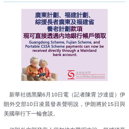
新華社德黑蘭6月10日電（記者陳霄 沙達提）伊
朗外交部10日凌晨發表聲明說，伊朗將於15日與
美國舉行下一輪會談。