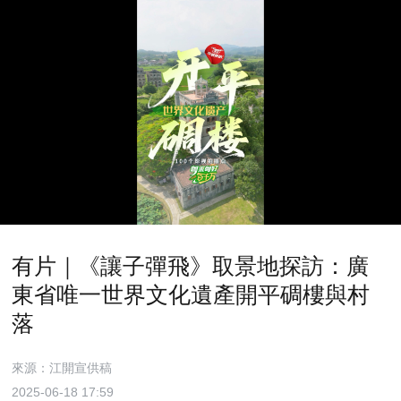
有片｜《讓子彈飛》取景地探訪：廣
東省唯一世界文化遺產開平碉樓與村
落
來源：江開宣供稿
2025-06-18 17:59