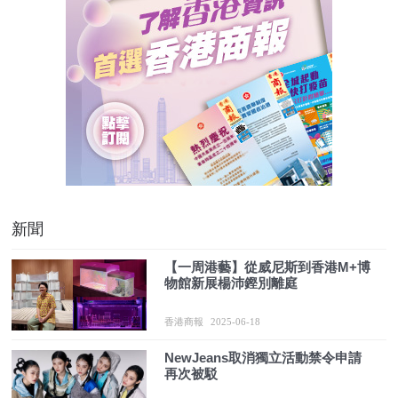
新聞
【一周港藝】從威尼斯到香港M+博
物館新展楊沛鏗別離庭
香港商報
2025-06-18
NewJeans取消獨立活動禁令申請
再次被駁