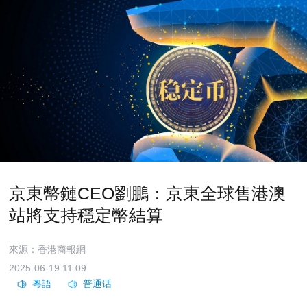
京東幣鏈CEO劉鵬：京東全球售港澳
站將支持穩定幣結算
來源：香港商報網
2025-06-19 11:09