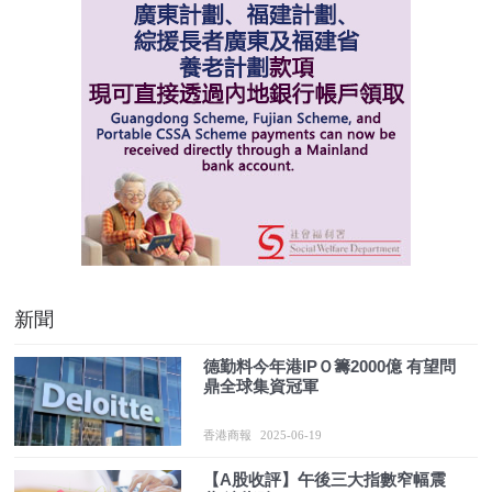
新聞
德勤料今年港IPＯ籌2000億 有望問
鼎全球集資冠軍
香港商報
2025-06-19
【A股收評】午後三大指數窄幅震