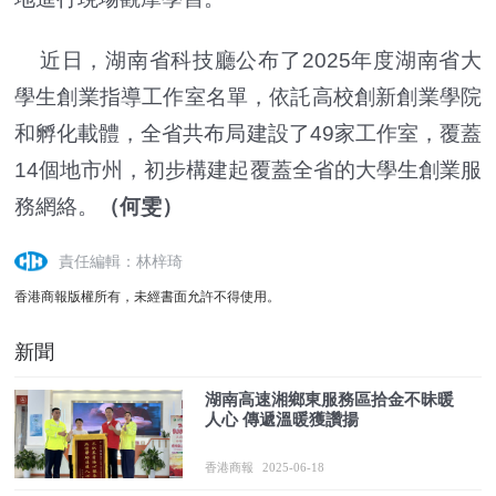
近日，湖南省科技廳公布了2025年度湖南省大
學生創業指導工作室名單，依託高校創新創業學院
和孵化載體，全省共布局建設了49家工作室，覆蓋
14個地市州，初步構建起覆蓋全省的大學生創業服
務網絡。
（何雯）
責任編輯：林梓琦
香港商報版權所有，未經書面允許不得使用。
新聞
湖南高速湘鄉東服務區拾金不昧暖
人心 傳遞溫暖獲讚揚
香港商報
2025-06-18