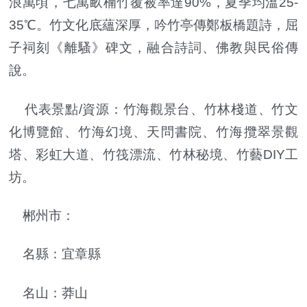
浪萬頃，七萬畝楠竹覆被率達90%，夏季均溫25-
35℃。竹文化底蘊深厚，吟竹亭傳鄭板橋題詩，屈
子祠刻《離騷》碑文，融合詩詞、佛教與民俗傳
說。
代表景點/資源：竹海觀景台、竹林棧道、竹文
化博覽館、竹海幻境、天問書院、竹海攬翠景觀
塔、彩虹大道、竹筏漂流、竹林秘境、竹藝DIY工
坊。
郴州市：
名縣：宜章縣
名山：莽山