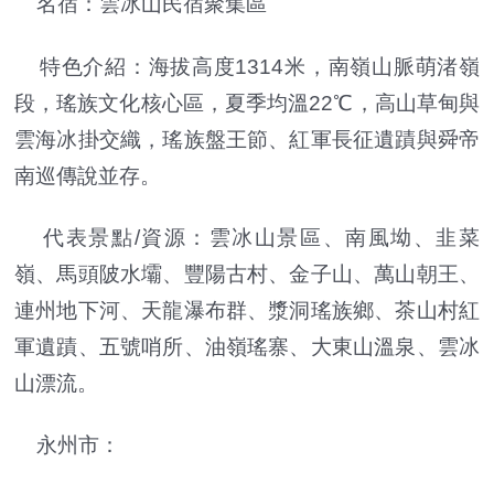
名宿：雲冰山民宿聚集區
特色介紹：海拔高度1314米，南嶺山脈萌渚嶺
段，瑤族文化核心區，夏季均溫22℃，高山草甸與
雲海冰掛交織，瑤族盤王節、紅軍長征遺蹟與舜帝
南巡傳說並存。
代表景點/資源：雲冰山景區、南風坳、韭菜
嶺、馬頭陂水壩、豐陽古村、金子山、萬山朝王、
連州地下河、天龍瀑布群、漿洞瑤族鄉、茶山村紅
軍遺蹟、五號哨所、油嶺瑤寨、大東山溫泉、雲冰
山漂流。
永州市：