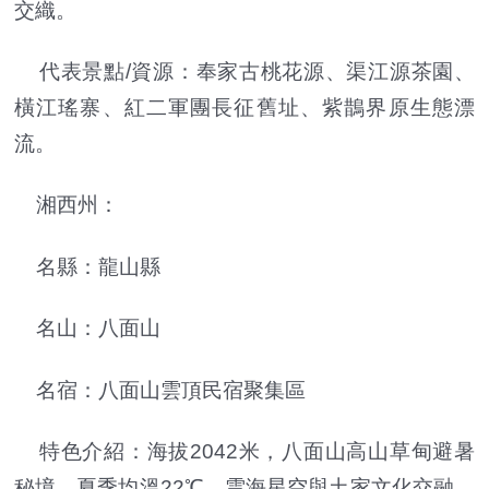
交織。
代表景點/資源：奉家古桃花源、渠江源茶園、
橫江瑤寨、紅二軍團長征舊址、紫鵲界原生態漂
流。
湘西州：
名縣：龍山縣
名山：八面山
名宿：八面山雲頂民宿聚集區
特色介紹：海拔2042米，八面山高山草甸避暑
秘境，夏季均溫22℃，雲海星空與土家文化交融，