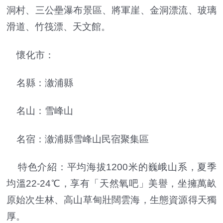
洞村、三公壘瀑布景區、將軍崖、金洞漂流、玻璃
滑道、竹筏漂、天文館。
懷化市：
名縣：漵浦縣
名山：雪峰山
名宿：漵浦縣雪峰山民宿聚集區
特色介紹：平均海拔1200米的巍峨山系，夏季
均溫22-24℃，享有「天然氧吧」美譽，坐擁萬畝
原始次生林、高山草甸壯闊雲海，生態資源得天獨
厚。