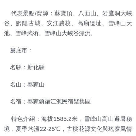
代表景點/資源：蘇寶頂、八面山、岩鷹洞大峽
谷、黔陽古城、安江農校、高廟遺址、雪峰山天
池、雪峰武術、雪峰山大峽谷漂流。
婁底市：
名縣：新化縣
名山：奉家山
名宿：奉家鎮渠江源民宿聚集區
特色介紹：海拔1585.2米，雪峰山高山避暑秘
境，夏季均溫22-25℃，古桃花源文化與瑤寨風情