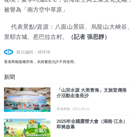
被譽為「南方空中草原」
代表景點/資源：八面山景區、烏龍山大峽谷、
里耶古城、惹巴拉古村。
（記者 張思靜）
責任編輯：林梓琦
香港商報版權所有，未經書面允許不得使用。
新聞
「山宗水源 大美青海」文旅宣傳推
介活動走進長沙
香港商報
2025-06-22
2025年全國露營大會（湖南·江永）
即將啟幕