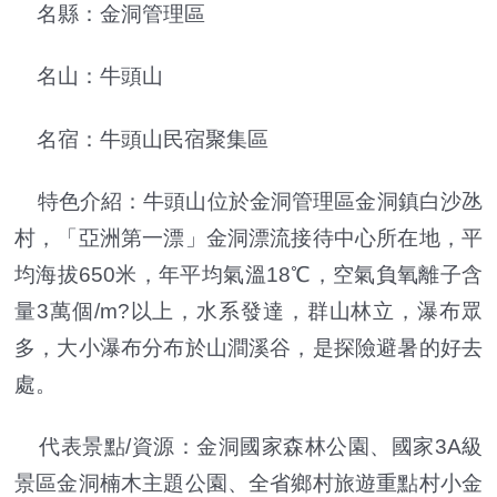
名縣：金洞管理區
名山：牛頭山
名宿：牛頭山民宿聚集區
特色介紹：牛頭山位於金洞管理區金洞鎮白沙氹
村，「亞洲第一漂」金洞漂流接待中心所在地，平
均海拔650米，年平均氣溫18℃，空氣負氧離子含
量3萬個/m?以上，水系發達，群山林立，瀑布眾
多，大小瀑布分布於山澗溪谷，是探險避暑的好去
處。
代表景點/資源：金洞國家森林公園、國家3A級
景區金洞楠木主題公園、全省鄉村旅遊重點村小金