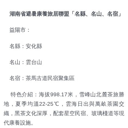
湖南省避暑康養旅居聯盟「名縣、名山、名宿」
益陽市：
名縣：安化縣
名山：雲台山
名宿：茶馬古道民宿聚集區
特色介紹：海拔998.17米，雪峰山北麓茶旅勝
地，夏季均溫22-25℃，雲海日出與萬畝茶園交
織，黑茶文化深厚，配套星空民宿、玻璃棧道等現
代康養設施。