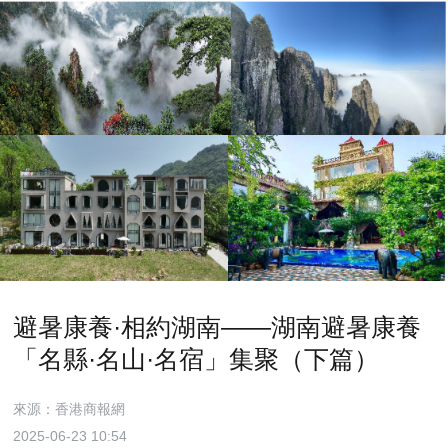
避暑康養·相約湖南——湖南避暑康養
「名縣·名山·名宿」集聚（下篇）
來源：香港商報網
2025-06-23 10:54