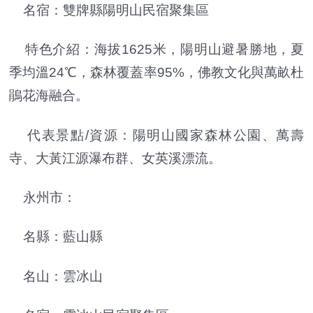
名宿：雙牌縣陽明山民宿聚集區
特色介紹：海拔1625米，陽明山避暑勝地，夏
季均溫24℃，森林覆蓋率95%，佛教文化與萬畝杜
鵑花海融合。
代表景點/資源：陽明山國家森林公園、萬壽
寺、大黃江源瀑布群、女英溪漂流。
永州市：
名縣：藍山縣
名山：雲冰山