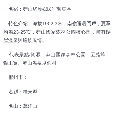
名宿：莽山瑤族鄉民宿聚集區
特色介紹：海拔1902.3米，南嶺避暑門戶，夏季
均溫23-25℃，莽山國家森林公園核心區，擁有懸
崖溫泉與瑤族風情。
代表景點/資源：莽山國家森林公園、五指峰、
猴王寨、莽山溫泉度假村。
郴州市：
名縣：桂東縣
名山：萬洋山