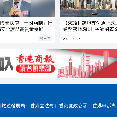
】國安法使「一國兩制」行
【來論】跨境支付通正式
續安全護航高質量發展
業務落地深圳 香港國際
地位將更穩固
分享
2025-06-23
港旅遊發展局
|
香港立法會
|
香港廉政公署
|
香港申訴專