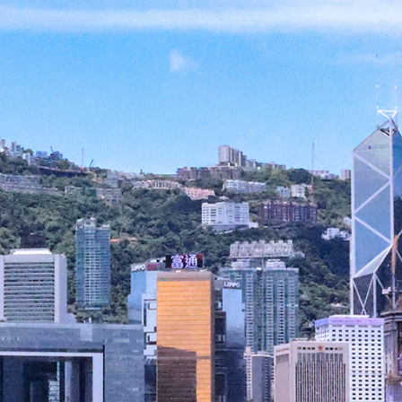
察團來瓊考察
費約18億元
.58萬億 利潤總額近936億
讀新玩法
圳，共奏客家文化傳承新篇章
拉石油言論 拉美國家有權自主選擇合作夥伴