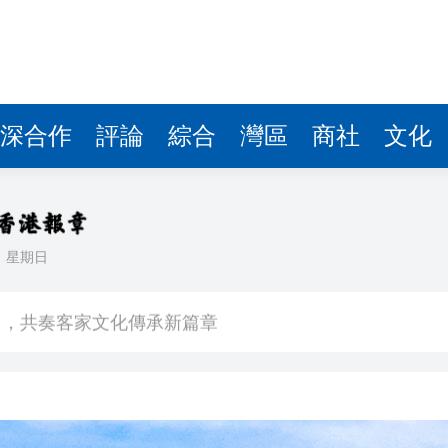
圳，共奏客家文化傳承新篇章
拉石油言論 拉美國家有權自主選擇合作夥伴
據見證文儒沉香從傳統邁向現代
深合作
評論
綜合
灣區
商社
文化
察團來瓊考察
費約18億元
.58萬億 利潤總額近936億
日
星期日
讀新玩法
圳，共奏客家文化傳承新篇章
拉石油言論 拉美國家有權自主選擇合作夥伴
據見證文儒沉香從傳統邁向現代