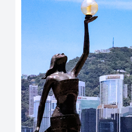
梁振英率港區全國政協委員考
2025年海南儋州以舊換新帶動消
山東26戶省屬國企去年合計營收2
瀋陽鐵西校園閱讀活動解鎖閱
閩粵贛三地漢樂藝術家齊聚深
有片丨外交部回應特朗普委內瑞