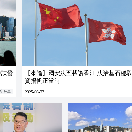
中謀發
【來論】國安法五載護香江 法治基石穩馭
資揚帆正當時
分享
2025-06-23