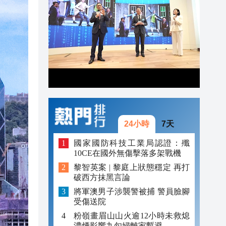
20:42
20:41
20:40
20:39
20:34
20:31
24小時
7天
國家國防科技工業局認證：殲
10CE在國外無傷擊落多架戰機
黎智英案 | 黎庭上狀態穩定 再打
破西方抹黑言論
將軍澳男子涉襲警被捕 警員臉腳
受傷送院
粉嶺畫眉山山火逾12小時未救熄
濃煙影響九旬婦離家暫避