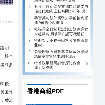
有片丨特朗普發文稱自己是委內
瑞拉代總統 上任時間2026年1月
黎智英勾結外國勢力早前被判罪
香港商報網
成 9被告今起求情
社福界全日制登記護士訓練課程
今起報名 須承諾在認可機構任職
至少三年
特朗普：不在乎因格陵蘭島影響
北約
踐證明，
公營醫療收費改革首周成效顯現
性、根本
急症室非緊急求診降18%
特首政策組研討會探討內企「出
筆者諸多
海」新模式
歸後，
香港商報PDF
斷興風作
」，香港