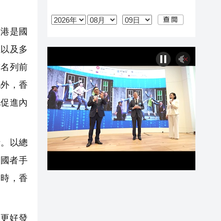
港是國
系以及多
球名列前
此外，香
地促進內
。以總
國者手
同時，香
更好發