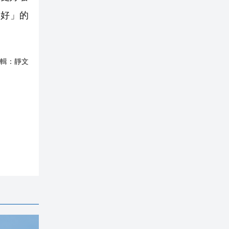
家好」的
輯：
靜文