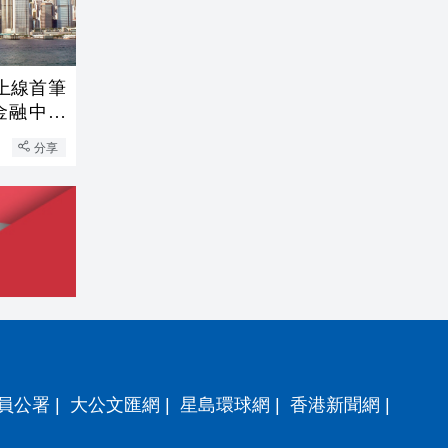
上線首筆
金融中心
分享
員公署
|
大公文匯網
|
星島環球網
|
香港新聞網
|