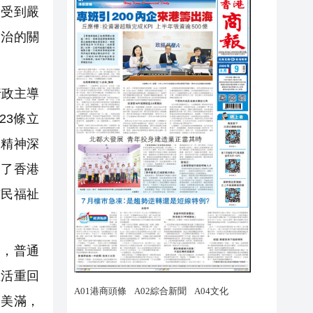
全受到嚴
到治的關
行政主導
23條立
國精神深
明了香港
市民福祉
，普通
生活重回
福美滿，