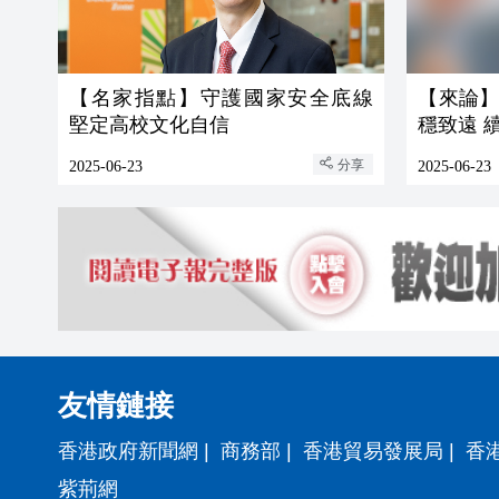
【名家指點】守護國家安全底線
【來論
堅定高校文化自信
穩致遠 
分享
2025-06-23
2025-06-23
友情鏈接
香港政府新聞網
|
商務部
|
香港貿易發展局
|
香
紫荊網