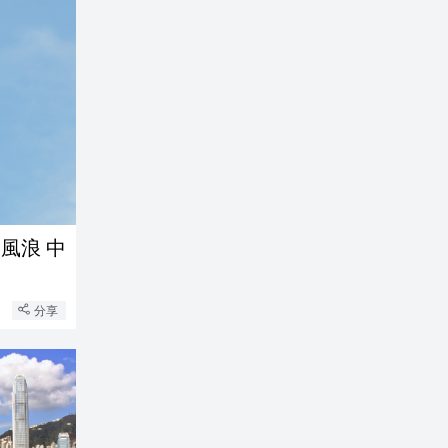
風浪 中
分享