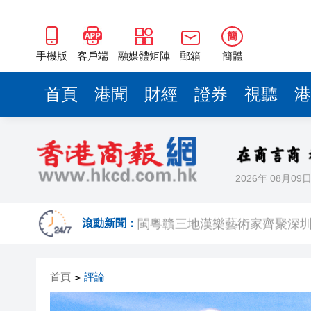
閩粵贛三地漢樂藝術家齊聚深
有片丨外交部回應特朗普委內瑞
簡
50餘位頂尖專家共話時代命題
手機版
客戶端
融媒體矩陣
郵箱
簡體
海南澄邁文儒煥新升級 五組數
首頁
港聞
財經
證券
視聽
港
梁振英率港區全國政協委員考
2025年海南儋州以舊換新帶動消
山東26戶省屬國企去年合計營收2
2026年 08月09
瀋陽鐵西校園閱讀活動解鎖閱
閩粵贛三地漢樂藝術家齊聚深
滾動新聞：
有片丨外交部回應特朗普委內瑞
首頁
評論
>
50餘位頂尖專家共話時代命題
海南澄邁文儒煥新升級 五組數