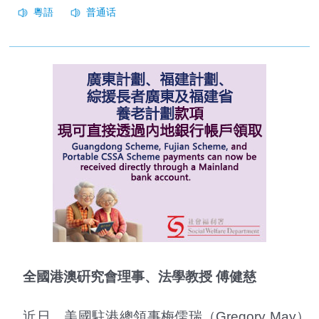
全國港澳硏究會理事、法學教授
傅健慈
近日，美國駐港總領事梅儒瑞（Gregory May）