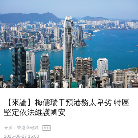
【來論】梅儒瑞干預港務太卑劣 特區
堅定依法維護國安
來源：香港商報網
原創
2025-06-27 16:03