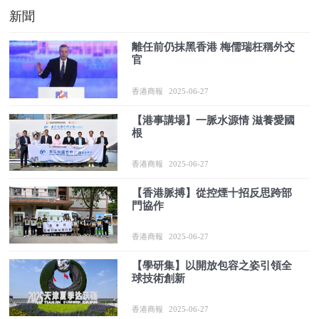
新聞
離任前仍抹黑香港 梅儒瑞枉稱外交
官
香港商報
2025-06-27
【港事講場】一脈水源情 滋養愛國
根
香港商報
2025-06-27
【香港脈搏】從控煙十招反思跨部
門協作
香港商報
2025-06-27
【學研集】以開放包容之姿引領全
球技術創新
香港商報
2025-06-27