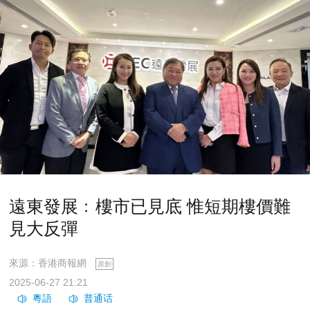
遠東發展﹕樓市已見底 惟短期樓價難
見大反彈
來源：香港商報網
原創
2025-06-27 21:21