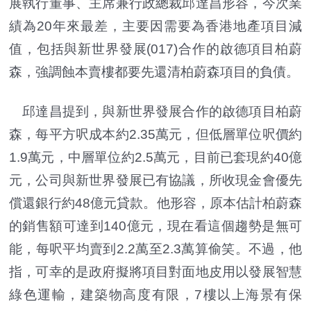
展執行董事、主席兼行政總裁邱達昌形容，今次業
績為20年來最差，主要因需要為香港地產項目減
值，包括與新世界發展(017)合作的啟德項目柏蔚
森，強調蝕本賣樓都要先還清柏蔚森項目的負債。
邱達昌提到，與新世界發展合作的啟德項目柏蔚
森，每平方呎成本約2.35萬元，但低層單位呎價約
1.9萬元，中層單位約2.5萬元，目前已套現約40億
元，公司與新世界發展已有協議，所收現金會優先
償還銀行約48億元貸款。他形容，原本估計柏蔚森
的銷售額可達到140億元，現在看這個趨勢是無可
能，每呎平均賣到2.2萬至2.3萬算偷笑。不過，他
指，可幸的是政府擬將項目對面地皮用以發展智慧
綠色運輸，建築物高度有限，7樓以上海景有保