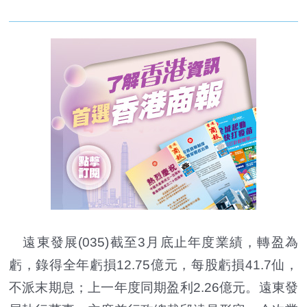
遠東發展(035)截至3月底止年度業績，轉盈為
虧，錄得全年虧損12.75億元，每股虧損41.7仙，
不派末期息；上一年度同期盈利2.26億元。遠東發