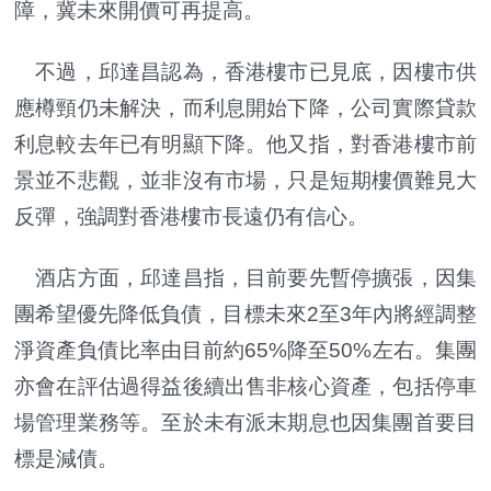
障，冀未來開價可再提高。
不過，邱達昌認為，香港樓市已見底，因樓市供
應樽頸仍未解決，而利息開始下降，公司實際貸款
利息較去年已有明顯下降。他又指，對香港樓市前
景並不悲觀，並非沒有市場，只是短期樓價難見大
反彈，強調對香港樓市長遠仍有信心。
酒店方面，邱達昌指，目前要先暫停擴張，因集
團希望優先降低負債，目標未來2至3年內將經調整
淨資產負債比率由目前約65%降至50%左右。集團
亦會在評估過得益後續出售非核心資產，包括停車
場管理業務等。至於未有派末期息也因集團首要目
標是減債。