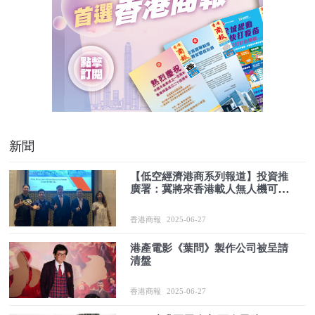
新聞
【低空經濟港商系列報道】投資推
廣署：冀將來香港載人無人機可飛
往大灣區城市
香港商報
2025-06-27
港產電影《葉問》製作公司被呈請
清盤
香港商報
2025-06-27