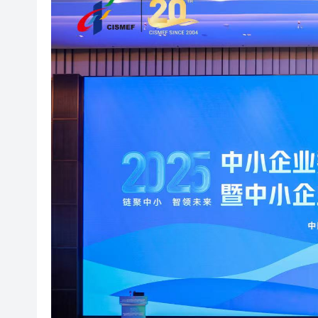
有片丨外交部回應特朗普委內瑞
50餘位頂尖專家共話時代命題
海南澄邁文儒煥新升級 五組數
梁振英率港區全國政協委員考
2025年海南儋州以舊換新帶動消
山東26戶省屬國企去年合計營收2
瀋陽鐵西校園閱讀活動解鎖閱
閩粵贛三地漢樂藝術家齊聚深
有片丨外交部回應特朗普委內瑞