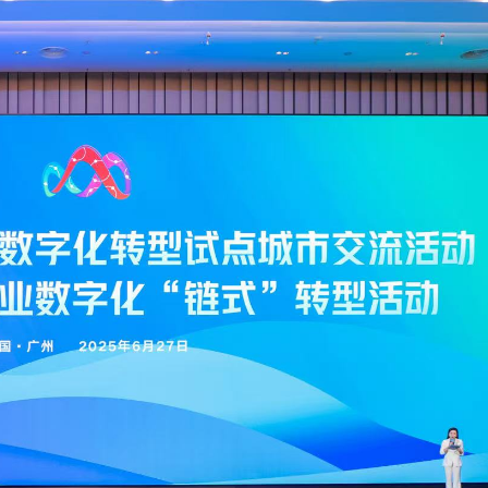
拉石油言論 拉美國家有權自主選擇合作夥伴
據見證文儒沉香從傳統邁向現代
察團來瓊考察
費約18億元
.58萬億 利潤總額近936億
讀新玩法
圳，共奏客家文化傳承新篇章
拉石油言論 拉美國家有權自主選擇合作夥伴