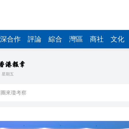
費約18億元
.58萬億 利潤總額近936億
讀新玩法
圳，共奏客家文化傳承新篇章
深合作
評論
綜合
灣區
商社
文化
拉石油言論 拉美國家有權自主選擇合作夥伴
據見證文儒沉香從傳統邁向現代
日
星期五
察團來瓊考察
費約18億元
.58萬億 利潤總額近936億
讀新玩法
圳，共奏客家文化傳承新篇章