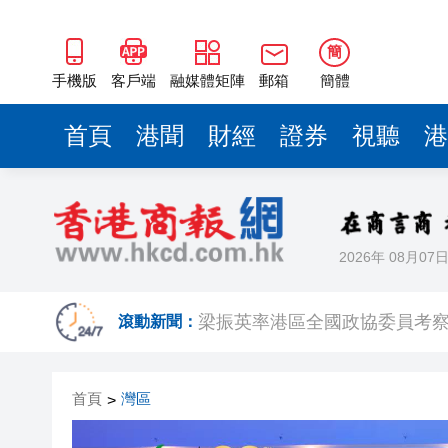
2025年海南儋州以舊換新帶動消
山東26戶省屬國企去年合計營收2
簡
瀋陽鐵西校園閱讀活動解鎖閱
手機版
客戶端
融媒體矩陣
郵箱
簡體
閩粵贛三地漢樂藝術家齊聚深
首頁
港聞
財經
證券
視聽
港
有片丨外交部回應特朗普委內瑞
50餘位頂尖專家共話時代命題
海南澄邁文儒煥新升級 五組數
2026年 08月07
梁振英率港區全國政協委員考
2025年海南儋州以舊換新帶動消
滾動新聞：
山東26戶省屬國企去年合計營收2
首頁
灣區
>
瀋陽鐵西校園閱讀活動解鎖閱
閩粵贛三地漢樂藝術家齊聚深