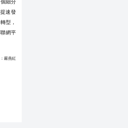
多個細分
提速發
化轉型，
互聯網平
：
嚴燕紅