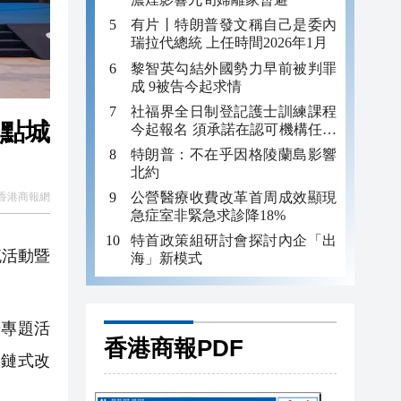
有片丨特朗普發文稱自己是委內
瑞拉代總統 上任時間2026年1月
黎智英勾結外國勢力早前被判罪
成 9被告今起求情
社福界全日制登記護士訓練課程
今起報名 須承諾在認可機構任職
至少三年
特朗普：不在乎因格陵蘭島影響
北約
公營醫療收費改革首周成效顯現
香港商報網
急症室非緊急求診降18%
特首政策組研討會探討內企「出
流活動暨
海」新模式
專題活
香港商報PDF
「鏈式改