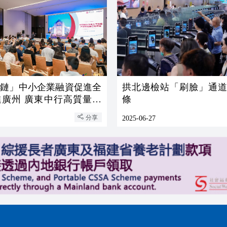
一鏈」中小企業融資促進全
拱北邊檢站「刷臉」通道增
進廣州 廣東中行高質量服
條
升級
分享
2025-06-27