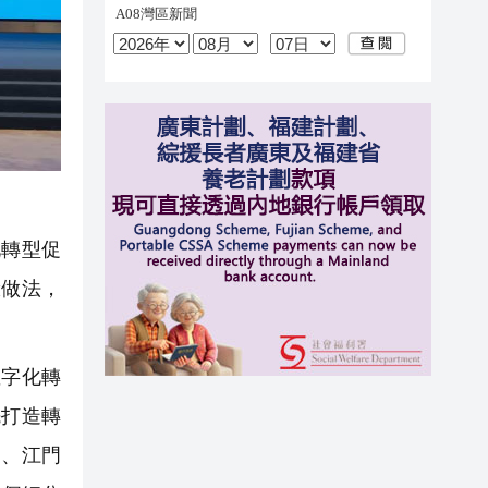
轉型促
驗做法，
字化轉
先打造轉
山、江門