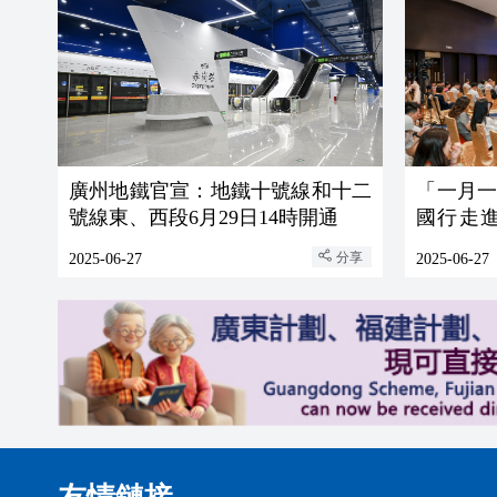
廣州地鐵官宣：地鐵十號線和十二
「一月
號線東、西段6月29日14時開通
國行走
務產業鏈
分享
2025-06-27
2025-06-27
友情鏈接