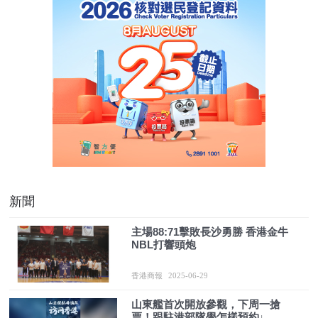
新聞
主場88:71擊敗長沙勇勝 香港金牛
NBL打響頭炮
香港商報
2025-06-29
山東艦首次開放參觀，下周一搶
票！跟駐港部隊學怎樣預約↓