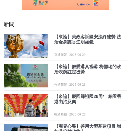
新聞
【來論】美政客詆國安法終徒勞 法
治金身護香江明如鏡
香港商報
2025-06-29
【來論】假愛港真禍港 梅儒瑞的政
治表演註定徒勞
香港商報
2025-06-28
【來論】慶回歸祖國28周年 細看香
港由治及興
香港商報
2025-06-28
【商界心聲】善用大型基建項目 增