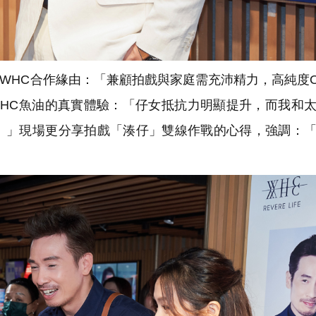
HC合作緣由：「兼顧拍戲與家庭需充沛精力，高純度Om
WHC魚油的真實體驗：「仔女抵抗力明顯提升，而我和
。」現場更分享拍戲「湊仔」雙線作戰的心得，強調：
」