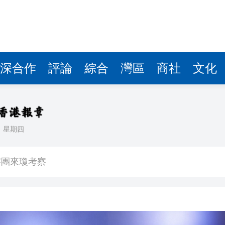
費約18億元
.58萬億 利潤總額近936億
讀新玩法
深合作
評論
綜合
灣區
商社
文化
圳，共奏客家文化傳承新篇章
拉石油言論 拉美國家有權自主選擇合作夥伴
日
星期四
據見證文儒沉香從傳統邁向現代
察團來瓊考察
費約18億元
.58萬億 利潤總額近936億
讀新玩法