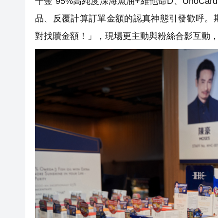
千金 95%高純度深海魚油+維他命D、UnoCa
品、反覆計算訂單金額的認真神態引發歡呼。
對找贖金額！」，現場更主動與粉絲合影互動