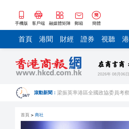
2025年海南儋州以舊換新帶動消
簡
山東26戶省屬國企去年合計營收2
手機版
客戶端
融媒體矩陣
郵箱
簡體
瀋陽鐵西校園閱讀活動解鎖閱
首頁
港聞
財經
證券
視聽
港
閩粵贛三地漢樂藝術家齊聚深
有片丨外交部回應特朗普委內瑞
50餘位頂尖專家共話時代命題
2026年 08月06
海南澄邁文儒煥新升級 五組數
梁振英率港區全國政協委員考
滾動新聞：
2025年海南儋州以舊換新帶動消
山東26戶省屬國企去年合計營收2
首頁
商社
>
瀋陽鐵西校園閱讀活動解鎖閱