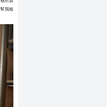
帝核對貨
得幫我核