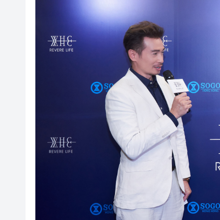
閩粵贛三地漢樂藝術家齊聚深
有片丨外交部回應特朗普委內瑞
50餘位頂尖專家共話時代命題
海南澄邁文儒煥新升級 五組數
梁振英率港區全國政協委員考
2025年海南儋州以舊換新帶動消
山東26戶省屬國企去年合計營收2
瀋陽鐵西校園閱讀活動解鎖閱
閩粵贛三地漢樂藝術家齊聚深
有片丨外交部回應特朗普委內瑞