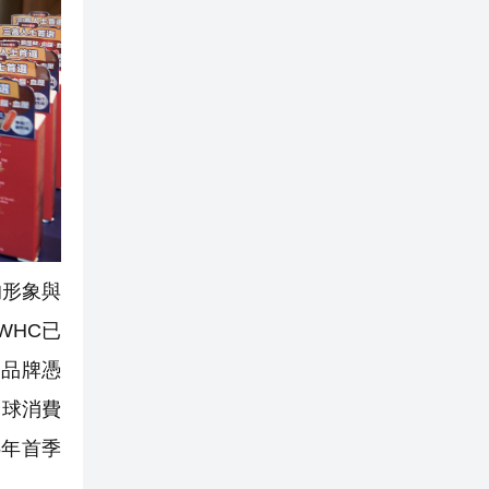
的形象與
WHC已
；品牌憑
全球消費
5年首季