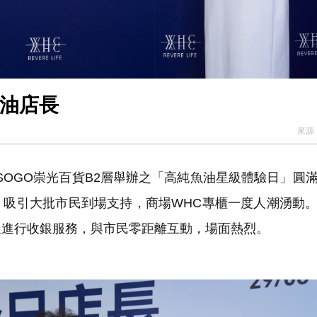
魚油店長
來源
灣SOGO崇光百貨B2層舉辦之「高純魚油星級體驗日」圓
，吸引大批市民到場支持，商場WHC專櫃一度人潮湧動
人進行收銀服務，與市民零距離互動，場面熱烈。