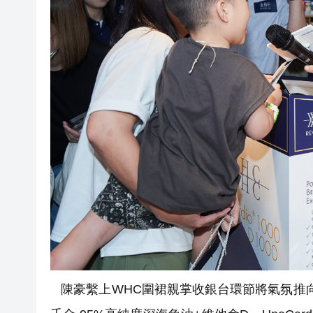
陳豪繫上WHC圍裙親掌收銀台環節將氣氛推向高潮。面對