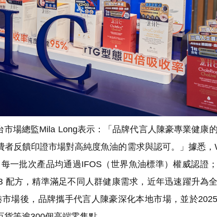
場總監Mila Long表示：「品牌代言人陳豪專業健康
費者反饋印證市場對高純度魚油的需求與認可。」據悉，
首，每一批次產品均通過IFOS（世界魚油標準）權威認證
ga-3 配方，精準滿足不同人群健康需求，近年迅速躍升為
香港市場後，品牌攜手代言人陳豪深化本地市場，並於202
崇光百貨等逾300個高端零售點。