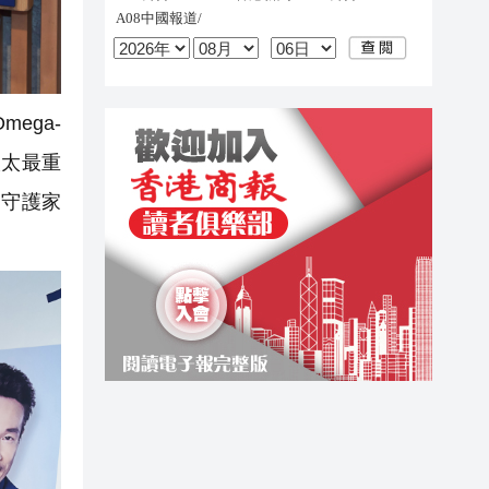
ega-
太太最重
「守護家