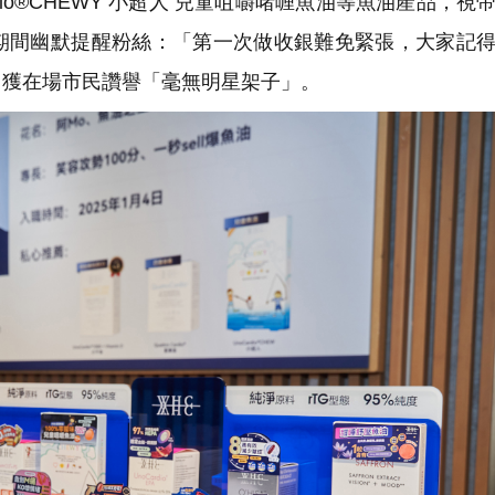
rdio®CHEWY 小超人 兒童咀嚼啫喱魚油等魚油產品，視
期間幽默提醒粉絲：「第一次做收銀難免緊張，大家記
，獲在場市民讚譽「毫無明星架子」。