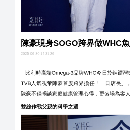
陳豪現身SOGO跨界做WHC
2025-06-30 14:31:26
比利時高端Omega-3品牌WHC今日於銅鑼
TVB人氣視帝陳豪首度跨界擔任「一日店長」
陳豪不僅暢談家庭健康管理心得，更落場為客
雙線作戰父親的科學之選