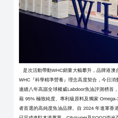
是次活動帶動WHC銷量大幅攀升，品牌港澳台市
WHC『科學精準營養』理念高度契合，今日消
連續八年高踞全球權威Labdoor魚油評測榜
藉 95% 極致純度、專利級原料及獨家 Ome
者首選的高純度魚油品牌。自 2024 年進軍
已完成進駐本港萬寧、City'super及SOGO