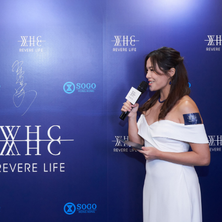
圳，共奏客家文化傳承新篇章
拉石油言論 拉美國家有權自主選擇合作夥伴
據見證文儒沉香從傳統邁向現代
察團來瓊考察
費約18億元
.58萬億 利潤總額近936億
讀新玩法
圳，共奏客家文化傳承新篇章
拉石油言論 拉美國家有權自主選擇合作夥伴