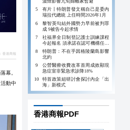
濃煙影響九旬婦離家暫避
有片丨特朗普發文稱自己是委內
瑞拉代總統 上任時間2026年1月
黎智英勾結外國勢力早前被判罪
成 9被告今起求情
社福界全日制登記護士訓練課程
今起報名 須承諾在認可機構任職
至少三年
特朗普：不在乎因格陵蘭島影響
：
香港商報
北約
公營醫療收費改革首周成效顯現
急症室非緊急求診降18%
滿落幕。
特首政策組研討會探討內企「出
。活動中
海」新模式
香港商報PDF