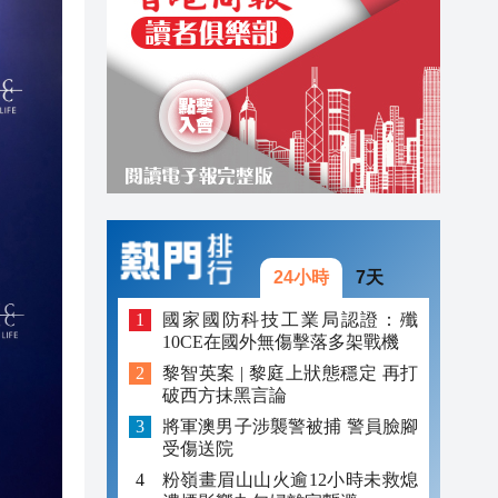
20:34
20:31
20:55
20:42
20:42
20:41
24小時
7天
20:40
國家國防科技工業局認證：殲
10CE在國外無傷擊落多架戰機
20:39
黎智英案 | 黎庭上狀態穩定 再打
20:34
破西方抹黑言論
將軍澳男子涉襲警被捕 警員臉腳
20:31
受傷送院
粉嶺畫眉山山火逾12小時未救熄