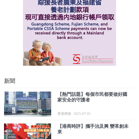
新聞
【熱門話題】每個市民都要做好國
家安全的守護者
香港商報
2025-07-01
【港商時評】攜手治及興 變革創未
來