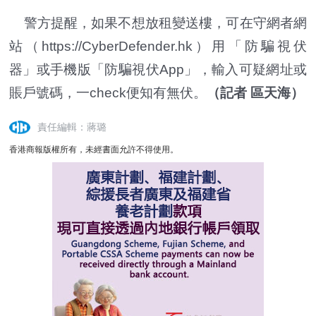
警方提醒，如果不想放租變送樓，可在守網者網
站（https://CyberDefender.hk）用「防騙視伏
器」或手機版「防騙視伏App」，輸入可疑網址或
賬戶號碼，一check便知有無伏。
（記者 區天海）
責任編輯：蔣璐
香港商報版權所有，未經書面允許不得使用。