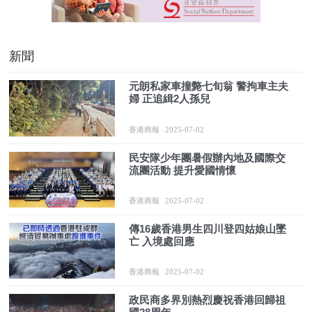
新聞
元朗私家車撞斃七旬翁 警拘車主夫
婦 正追緝2人孫兒
香港商報
2025-07-02
民安隊少年團暑假辦內地及國際交
流團活動 提升愛國情懷
香港商報
2025-07-02
傳16歲香港男生四川登四姑娘山墜
亡 入境處回應
香港商報
2025-07-02
政民商多界別熱烈慶祝香港回歸祖