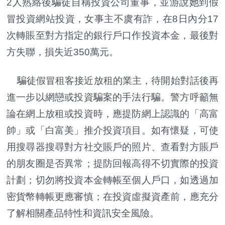
2人熟絡後騙徒自稱投資公司董事，並游說她到假
冒投資網站投資，女事主不虞有詐，在8日內分17
次轉賬至對方指定的銀行戶口作投資本金，最後對
方失聯，損失近350萬元。
騙徒假冒租客接近放租的業主，待開始對話後再
進一步以網戀或投資騙案的手法行騙。警方呼籲無
論在網上放租或投資時，應提防網上認識的「高富
帥」或「白富美」推介投資項目。如有懷疑，可使
用搜尋器搜尋對方社交賬戶的照片、查看對方賬戶
的朋友圈是否異常；提防回報高得不切實際的投資
計劃；切勿將投資本金轉帳至個人戶口，如透過加
密貨幣轉帳更應審慎；在投資虛擬資產前，應充分
了解相關產品特性和資訊安全風險。