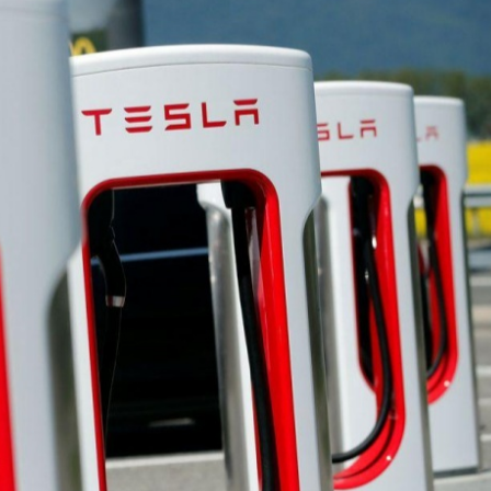
讀新玩法
圳，共奏客家文化傳承新篇章
拉石油言論 拉美國家有權自主選擇合作夥伴
據見證文儒沉香從傳統邁向現代
察團來瓊考察
費約18億元
.58萬億 利潤總額近936億
讀新玩法
圳，共奏客家文化傳承新篇章
拉石油言論 拉美國家有權自主選擇合作夥伴