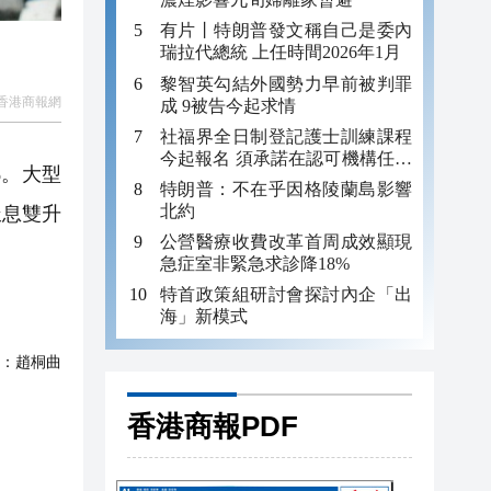
有片丨特朗普發文稱自己是委內
瑞拉代總統 上任時間2026年1月
黎智英勾結外國勢力早前被判罪
香港商報網
成 9被告今起求情
社福界全日制登記護士訓練課程
今起報名 須承諾在認可機構任職
%。大型
至少三年
特朗普：不在乎因格陵蘭島影響
北約
派息雙升
公營醫療收費改革首周成效顯現
急症室非緊急求診降18%
特首政策組研討會探討內企「出
海」新模式
：
趙桐曲
香港商報PDF