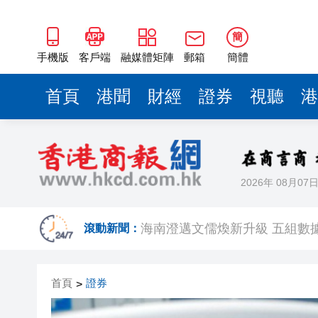
梁振英率港區全國政協委員考
簡
2025年海南儋州以舊換新帶動消
手機版
客戶端
融媒體矩陣
郵箱
簡體
山東26戶省屬國企去年合計營收2
首頁
港聞
財經
證券
視聽
港
瀋陽鐵西校園閱讀活動解鎖閱
閩粵贛三地漢樂藝術家齊聚深
有片丨外交部回應特朗普委內瑞
50餘位頂尖專家共話時代命題
2026年 08月07
海南澄邁文儒煥新升級 五組數
滾動新聞：
梁振英率港區全國政協委員考
2025年海南儋州以舊換新帶動消
首頁
證券
>
山東26戶省屬國企去年合計營收2