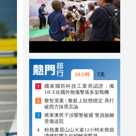
20:39
20:34
20:31
20:55
20:42
20:42
24小時
7天
20:41
國家國防科技工業局認證：殲
20:40
10CE在國外無傷擊落多架戰機
20:39
黎智英案 | 黎庭上狀態穩定 再打
破西方抹黑言論
20:34
將軍澳男子涉襲警被捕 警員臉腳
受傷送院
20:31
粉嶺畫眉山山火逾12小時未救熄
濃煙影響九旬婦離家暫避