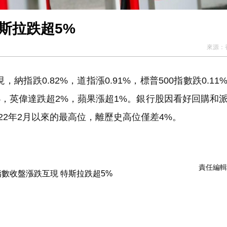
斯拉跌超5%
來源：
指跌0.82%，道指漲0.91%，標普500指數跌0.11
%，英偉達跌超2%，蘋果漲超1%。銀行股因看好回購和
022年2月以來的最高位，離歷史高位僅差4%。
責任編輯