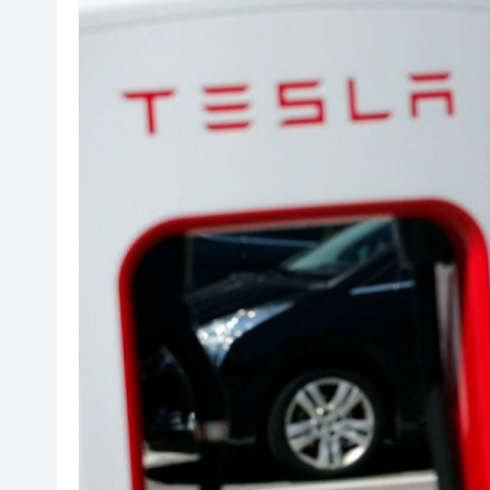
瀋陽鐵西校園閱讀活動解鎖閱
閩粵贛三地漢樂藝術家齊聚深
有片丨外交部回應特朗普委內瑞
50餘位頂尖專家共話時代命題
海南澄邁文儒煥新升級 五組數
梁振英率港區全國政協委員考
2025年海南儋州以舊換新帶動消
山東26戶省屬國企去年合計營收2
瀋陽鐵西校園閱讀活動解鎖閱
閩粵贛三地漢樂藝術家齊聚深
有片丨外交部回應特朗普委內瑞