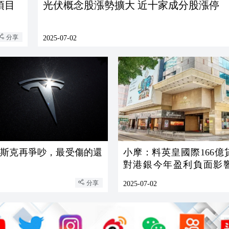
項目
光伏概念股漲勢擴大 近十家成分股漲停
分享
2025-07-02
馬斯克再爭吵，最受傷的還
小摩：料英皇國際166億
對港銀今年盈利負面影
3%
分享
2025-07-02