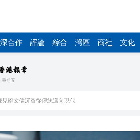
察團來瓊考察
費約18億元
.58萬億 利潤總額近936億
深合作
評論
綜合
灣區
商社
文化
讀新玩法
圳，共奏客家文化傳承新篇章
拉石油言論 拉美國家有權自主選擇合作夥伴
日
星期五
據見證文儒沉香從傳統邁向現代
察團來瓊考察
費約18億元
.58萬億 利潤總額近936億