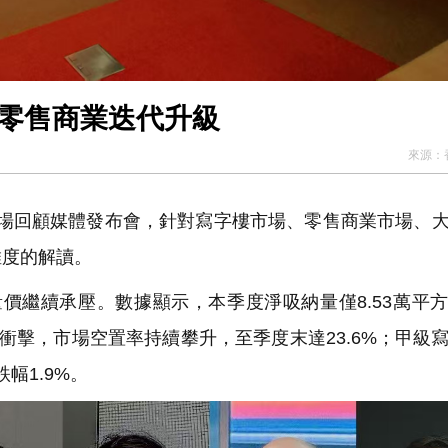
滬二季度寫字樓區域分化明顯 零售商業迭代升級
來源：
市場回顧媒體發布會，針對寫字樓市場、零售商業市場、
維度的解讀。
價繼續承壓。數據顯示，本季度淨吸納量僅8.53萬平
供應衝擊，市場空置率持續攀升，至季度末達23.6%；甲級
幅1.9%。