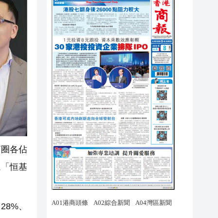
商圈各佔
塊「恒基
28%、