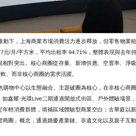
動下，上海商業市場消費活力逐步釋放，但零售物業租
7元/月/平方米，平均出租率 94.71%，整體表現與去年
現相對突出。核心商圈從存量、新增供應、空置率、淨
疲軟、而非核心商圈的需求活躍。
購物中心以生態融合、主題破圈為核心，在非核心商圈
如鑫耀·光環Live二期通過開放式街區、戶外體驗場景
定年輕消費群體，填補區域體驗型商業空白；古華庭以
蜜商圈」概念，通過婚慶產業鏈、非遺文化以及親子互