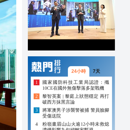
20:42
20:41
20:40
20:39
20:34
20:31
24小時
7天
國家國防科技工業局認證：殲
10CE在國外無傷擊落多架戰機
黎智英案 | 黎庭上狀態穩定 再打
破西方抹黑言論
將軍澳男子涉襲警被捕 警員臉腳
受傷送院
粉嶺畫眉山山火逾12小時未救熄
濃煙影響九旬婦離家暫避