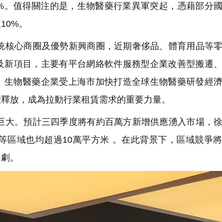
5%。值得關注的是，生物醫藥行業異軍突起，憑藉部分
10%。
核心商圈及優勢新興商圈，近期奢侈品、體育用品等零
圈及新項目，主要有平台網絡軟件服務型企業改善型搬遷
。生物醫藥企業受上海市加快打造全球生物醫藥研發經
續釋放，成為拉動行業租賃需求的重要力量。
大。預計三四季度將有約百萬方新增供應湧入市場，徐
等區域也均超過10萬平方米 。在此背景下，區域競爭
加劇。