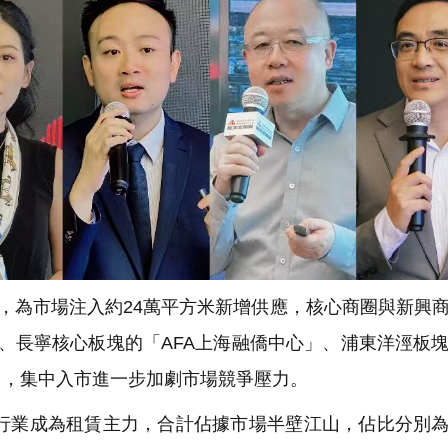
，為市場注入約24萬平方米新增供應，核心商圈與新興
、長寧核心板塊的「AFA上海融僑中心」、浦東洋涇板
」，集中入市進一步加劇市場競爭壓力。
行業成為租賃主力，合計佔據市場半壁江山，佔比分別為