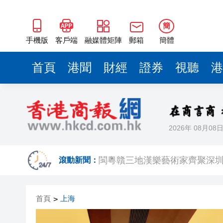
閩粵贛三地漢樂藝術家齊聚深
有片丨外交部回應特朗普委內瑞
簡
50餘位頂尖專家共話時代命題
手機版
客戶端
融媒體矩陣
郵箱
簡體
海南澄邁文儒煥新升級 五組數
首頁
港聞
財經
證券
視聽
港
梁振英率港區全國政協委員考
2025年海南儋州以舊換新帶動消
山東26戶省屬國企去年合計營收2
2026年 08月08
瀋陽鐵西校園閱讀活動解鎖閱
閩粵贛三地漢樂藝術家齊聚深
滾動新聞：
有片丨外交部回應特朗普委內瑞
首頁
上海
>
50餘位頂尖專家共話時代命題
海南澄邁文儒煥新升級 五組數