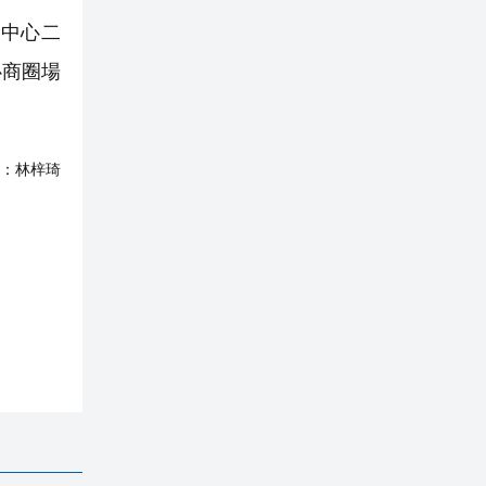
貿中心二
心商圈場
：
林梓琦