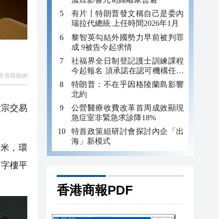
有片丨特朗普發文稱自己是委內
瑞拉代總統 上任時間2026年1月
黎智英勾結外國勢力早前被判罪
成 9被告今起求情
社福界全日制登記護士訓練課程
今起報名 須承諾在認可機構任職
香港商報網
至少三年
特朗普：不在乎因格陵蘭島影響
北約
大宗交易
公營醫療收費改革首周成效顯現
急症室非緊急求診降18%
特首政策組研討會探討內企「出
海」新模式
方米，環
寫字樓平
香港商報PDF