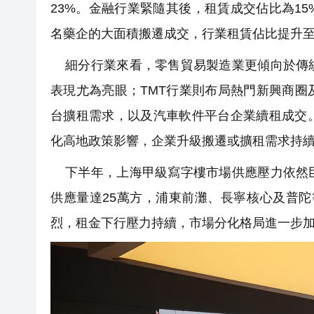
23%。金融行業緊隨其後，租賃成交佔比為1
名藥企的大面積搬遷成交，行業租賃佔比提升至
細分行業來看，零售貿易製造業更傾向於傳統
表現尤為亮眼；TMT行業則布局熱門新興商
台擴租需求，以及汽車軟件平台企業續租成交
化高地政策影響，企業升級搬遷或擴租需求持
下半年，上海甲級寫字樓市場供應壓力依然巨
供應量達25萬方，浦東前灘、長寧核心及普陀
烈，租金下行壓力持續，市場分化格局進一步