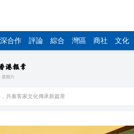
圳，共奏客家文化傳承新篇章
拉石油言論 拉美國家有權自主選擇合作夥伴
據見證文儒沉香從傳統邁向現代
深合作
評論
綜合
灣區
商社
文化
察團來瓊考察
費約18億元
.58萬億 利潤總額近936億
日
星期六
讀新玩法
圳，共奏客家文化傳承新篇章
拉石油言論 拉美國家有權自主選擇合作夥伴
據見證文儒沉香從傳統邁向現代