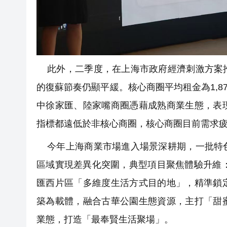
此外，二季度，在上海市政府經濟刺激方案推
的復蘇節奏仍顯平緩。核心商圈平均租金為1,87
中徐家匯、陸家嘴商圈憑藉成熟商業生態，表
指標都遠低於非核心商圈，核心商圈目前需求
今年上海商業市場進入場景深耕期，一批特色
區域實現差異化突圍，典型項目聚焦體驗升維：
匯西片區「多維度生活方式目的地」，精準鎖
築為載體，融合古華公園生態資源，主打「甜
業態，打造「最奉賢生活聚場」。