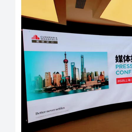
梁振英率港區全國政協委員考
2025年海南儋州以舊換新帶動消
山東26戶省屬國企去年合計營收2
瀋陽鐵西校園閱讀活動解鎖閱
閩粵贛三地漢樂藝術家齊聚深
有片丨外交部回應特朗普委內瑞