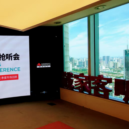
察團來瓊考察
費約18億元
.58萬億 利潤總額近936億
讀新玩法
圳，共奏客家文化傳承新篇章
拉石油言論 拉美國家有權自主選擇合作夥伴