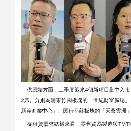
供應端方面，二季度迎來4個新項目集中入市
2席。分別為浦東竹園板塊的「世紀財富廣場」
新岸商業中心」、閔行莘莊板塊的「天薈雲洲
從租賃需求結構來看，零售貿易製造與TMT