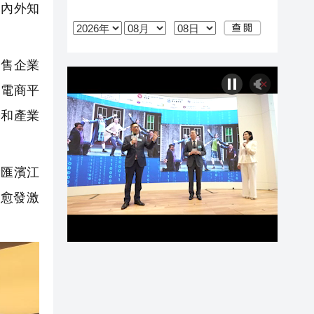
國內外知
售企業
、電商平
濟和產業
匯濱江
將愈發激