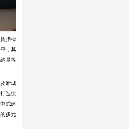
賃指標
持平，其
吸納量等
及新城
，打造徐
新中式建
動的多元