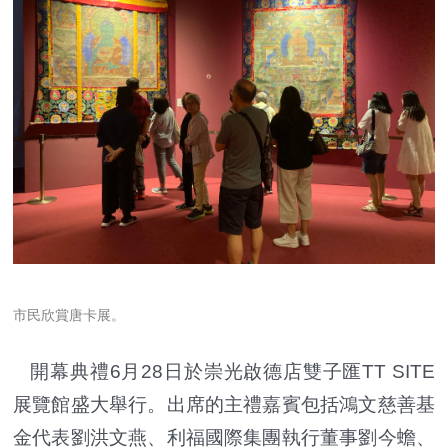
市民欣賞唐卡展。
開幕典禮6月28日於崇光啟德店雙子匯TT SITE
展覽館盛大舉行。出席的主禮嘉賓包括鴻文慈善基
金代表劉洪文燕、利福國際集團執行董事劉今蟾、