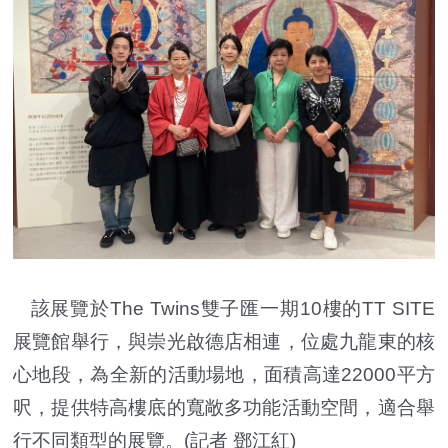
該展覽於The Twins雙子匯一期10樓的TT SITE
展覽館舉行，與崇光啟德店相連，位處九龍東的核
心地段，為全新的活動場地，面積高達22000平方
呎，提供特高樓底的寬敞多功能活動空間，適合舉
行不同類型的展覽。(記者 鄧江紅)