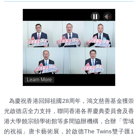
為慶祝香港回歸祖國28周年，鴻文慈善基金獲崇
光啟德店全力支持，聯同香港各界慶典委員會及香
港大學饒宗頤學術館等多間協辦機構，合辦「雪域
的祝福」唐卡藝術展，於啟德The Twins雙子匯1