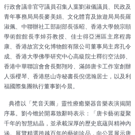
行政會議非官守議員召集人葉劉淑儀議員、民政及
青年事務局局長麥美娟、文化體育及旅遊局局長羅
淑佩、中聯辦社工部副部長張昭、香港大學饒宗頤
學術館館長李焯芬教授、佳士得亞洲區主席程壽
康、香港故宮文化博物館有限公司董事局主席孔令
成、香港大學佛學研究中心高級院士釋衍空法師、
香港中華聯誼會會長鄭翔玲、滿師唐卡工作室創辦
人張櫻琴、香港慈山寺秘書長倪偲瀚居士，以及利
福國際集團執行董事劉今晨。
典禮以「梵音天團」靈性療癒樂器音樂表演揭開
序幕。劉今蟾於開幕致辭時表示：「唐卡藝術凝聚
千年的智慧結晶，並承載深厚的歷史底蘊與精神內
涵。展覽精選跨越百年的藝術珍品，向公眾展示唐