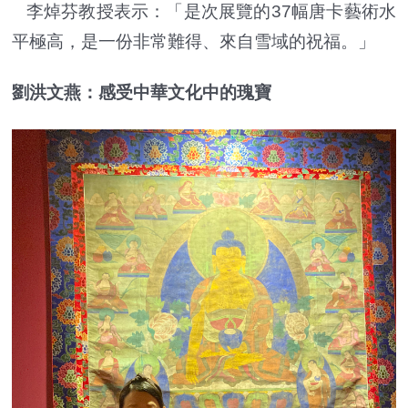
李焯芬教授表示：「是次展覽的37幅唐卡藝術水
平極高，是一份非常難得、來自雪域的祝福。」
劉洪文燕：感受中華文化中的瑰寶