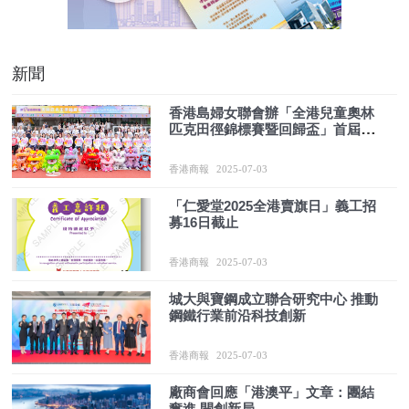
新聞
香港島婦女聯會辦「全港兒童奧林
匹克田徑錦標賽暨回歸盃」首屆親
子運動會
香港商報
2025-07-03
「仁愛堂2025全港賣旗日」義工招
募16日截止
香港商報
2025-07-03
城大與寶鋼成立聯合研究中心 推動
鋼鐵行業前沿科技創新
香港商報
2025-07-03
廠商會回應「港澳平」文章：團結
奮進 開創新局