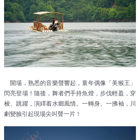
開場，熟悉的音樂聲響起，童年偶像「美猴王」
閃亮登場！隨後，舞者們手持魚燈，步伐輕盈，穿
梭、跳躍，演繹着水鄉風情。一轉身、一拂袖，川
劇變臉引起現場尖叫聲一片！