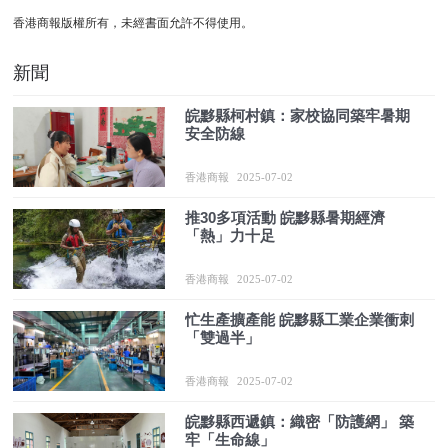
香港商報版權所有，未經書面允許不得使用。
新聞
皖黟縣柯村鎮：家校協同築牢暑期
安全防線
香港商報
2025-07-02
推30多項活動 皖黟縣暑期經濟
「熱」力十足
香港商報
2025-07-02
忙生產擴產能 皖黟縣工業企業衝刺
「雙過半」
香港商報
2025-07-02
皖黟縣西遞鎮：織密「防護網」 築
牢「生命線」