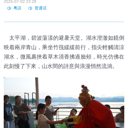
2025-07-02 23:28
太平湖，碧波蕩漾的避暑天堂。湖水澄澈如鏡倒
映着兩岸青山，乘坐竹筏緩緩前行，指尖輕觸清涼
湖水，微風裹挾着草木清香拂過臉頰，時光仿佛在
此刻慢了下來，山水間的詩意與浪漫悄然流淌。