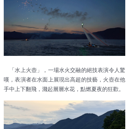
「水上火壺」，一場水火交融的絕技表演令人驚
嘆，表演者在水面上展現出高超的技藝，火壺在他
手中上下翻飛，濺起層層水花，點燃夏夜的狂歡。