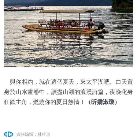
與你相約，就在這個夏天，來太平湖吧。白天置
身於山水畫卷中，讀盡山湖的浪漫詩篇，夜晚化身
狂歡主角，燃燒你的夏日熱情！
（昕嬌淑瓊）
責任編輯：林梓琦