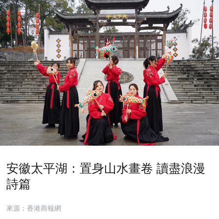
安徽太平湖：置身山水畫卷 讀盡浪漫
詩篇
來源：香港商報網