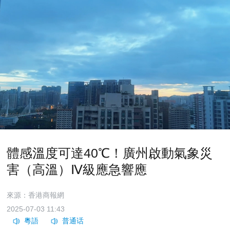
體感溫度可達40℃！廣州啟動氣象災
害（高溫）Ⅳ級應急響應
來源：香港商報網
2025-07-03 11:43