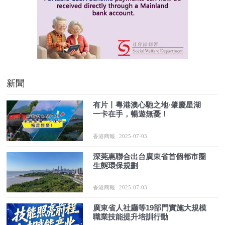
新聞
有片丨粵港澳心馳之地·肇慶星湖
一卡在手，暢遊無憂！
香港商報
2025-07-03
深莞惠聯合出台廣東省首個都市圈
生態環保規劃
香港商報
2025-07-03
廣東省人社廳等19部門實施大規模
職業技能提升培訓行動