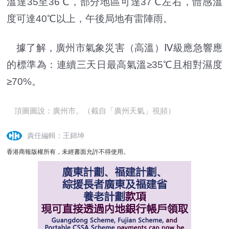
溫達35至36℃，部分地區可達37℃左右，體感溫
度可達40℃以上，午後局地有雷陣雨。
據了解，廣州市氣象災害（高溫）Ⅳ級應急響應
的標準為：連續三天日最高氣溫≥35℃且相對濕度
≥70%。
頂圖圖說：廣州市。（截自「廣州天氣」視頻）
責任編輯：王錦坤
香港商報版權所有，未經書面允許不得使用。