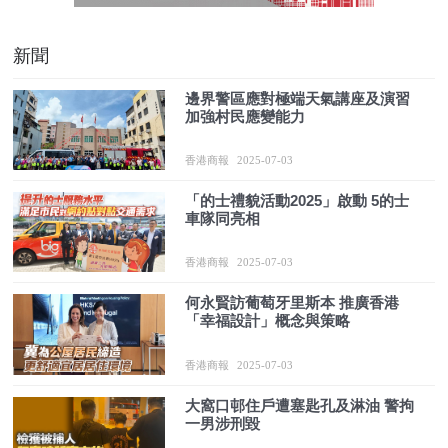
新聞
邊界警區應對極端天氣講座及演習
加強村民應變能力
香港商報
2025-07-03
「的士禮貌活動2025」啟動 5的士
車隊同亮相
香港商報
2025-07-03
何永賢訪葡萄牙里斯本 推廣香港
「幸福設計」概念與策略
香港商報
2025-07-03
大窩口邨住戶遭塞匙孔及淋油 警拘
一男涉刑毀