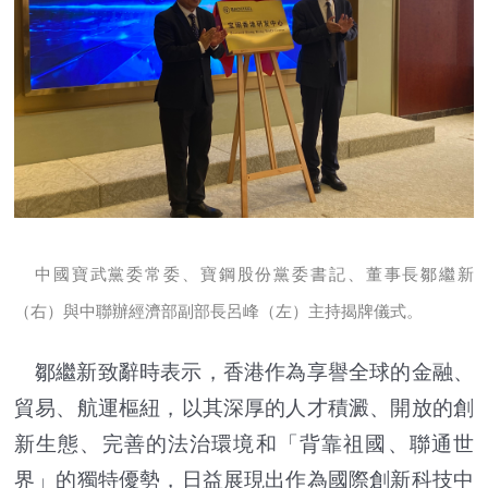
中國寶武黨委常委、寶鋼股份黨委書記、董事長鄒繼新
（右）與中聯辦經濟部副部長呂峰（左）主持揭牌儀式。
鄒繼新致辭時表示，香港作為享譽全球的金融、
貿易、航運樞紐，以其深厚的人才積澱、開放的創
新生態、完善的法治環境和「背靠祖國、聯通世
界」的獨特優勢，日益展現出作為國際創新科技中