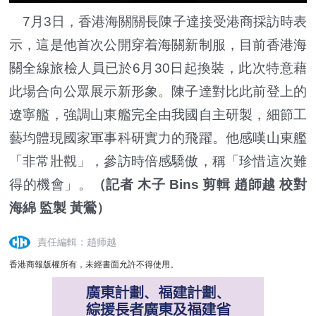
7月3日，香港海關關長陳子達接受港商採訪時表
示，這是他首次公開穿着海關新制服，目前香港海
關全線旅檢人員已於6月30日起換裝，此次特意藉
此場合向公眾展示新形象。陳子達對比此前登上的
遼寧艦，強調山東艦完全由我國自主研製，細節工
藝均體現國家軍事科研實力的飛躍。他感嘆山東艦
「非常壯觀」，參訪時倍感驕傲，稱「珍惜這次難
得的機會」。
（記者 木子 Bins 剪輯 趙師越 校對
海綿 監製 黃鶯）
責任編輯：趙师越
香港商報版權所有，未經書面允許不得使用。