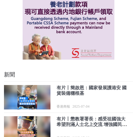
新聞
有片丨簡啟恩：國家發展護港安 國
貨裝備穩根基
香港商報
2025-07-04
有片丨懲教署署長：感受祖國強大
希望刑滿人士北上交流 增強國民認
同感