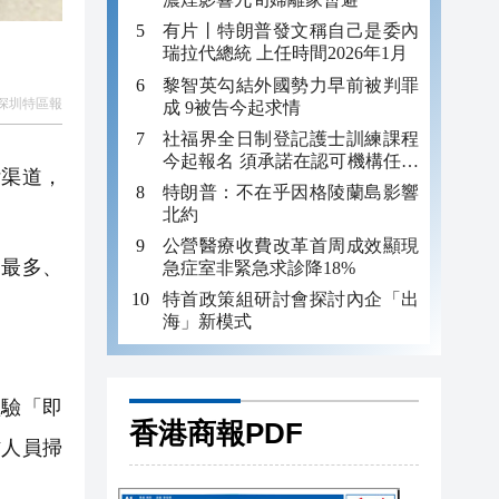
有片丨特朗普發文稱自己是委內
瑞拉代總統 上任時間2026年1月
黎智英勾結外國勢力早前被判罪
深圳特區報
成 9被告今起求情
社福界全日制登記護士訓練課程
今起報名 須承諾在認可機構任職
付渠道，
至少三年
特朗普：不在乎因格陵蘭島影響
北約
公營醫療收費改革首周成效顯現
國最多、
急症室非緊急求診降18%
特首政策組研討會探討內企「出
海」新模式
體驗「即
香港商報PDF
作人員掃