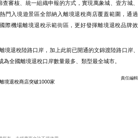
篩查審核、統一組織申報的方式，實現萬象城、壹方城
熱門入境遊景區全部納入離境退稅商店覆蓋範圍，通過
、寶安國際機場離境退稅示範街區，更好發揮離境退稅品牌
為離境退稅陸路口岸，加上此前已開通的文錦渡陸路口岸
成為全國離境退稅口岸數量最多、類型最全城市。
責任編輯