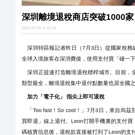
深圳離境退稅商店突破1000家
2025-07-04 11:25:26
深圳特區報記者昨日（7月3日）從國家稅務
全球入境旅客在深消費後，使用支付寶「碰一
深圳正提速打造離境退稅標桿城市。目前，全
類型最全，離境退稅集中退付點數量也居全國
加力「電子化」 指尖上即可退稅
「Too fast！So cool！」7月3日，
買即退」線上退付。Leon打開手機裏的支付
碼核實信息後，退稅款直接被打到了Leon的支付