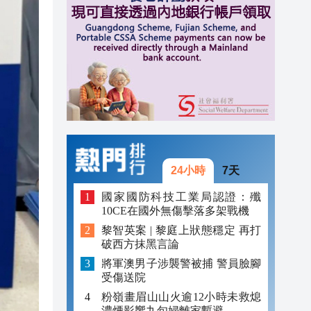
20:41
20:40
20:39
20:34
20:31
24小時
7天
國家國防科技工業局認證：殲
10CE在國外無傷擊落多架戰機
黎智英案 | 黎庭上狀態穩定 再打
破西方抹黑言論
將軍澳男子涉襲警被捕 警員臉腳
受傷送院
粉嶺畫眉山山火逾12小時未救熄
濃煙影響九旬婦離家暫避