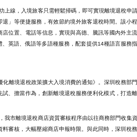
功上線，入境旅客只需輕鬆掃碼，即可實現離境退稅申
即退」等便捷服務，有效節約境外旅客退稅時間。該小
商店位置、電話等信息，實現與高德、騰訊等國內外主
體、英語、俄語等多語種服務，配套提供14種語言服務
優化離境退稅政策擴大入境消費的通知》。深圳稅務部
先試、擔當作為，創新離境退稅服務便利化模式，打造
，我市離境退稅商店資質審核程序由以往商務部門收集
資料審核，大幅壓縮商店申報時限。與此同時，深圳稅