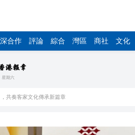
拉石油言論 拉美國家有權自主選擇合作夥伴
據見證文儒沉香從傳統邁向現代
察團來瓊考察
深合作
評論
綜合
灣區
商社
文化
費約18億元
.58萬億 利潤總額近936億
讀新玩法
日
星期六
圳，共奏客家文化傳承新篇章
拉石油言論 拉美國家有權自主選擇合作夥伴
據見證文儒沉香從傳統邁向現代
察團來瓊考察