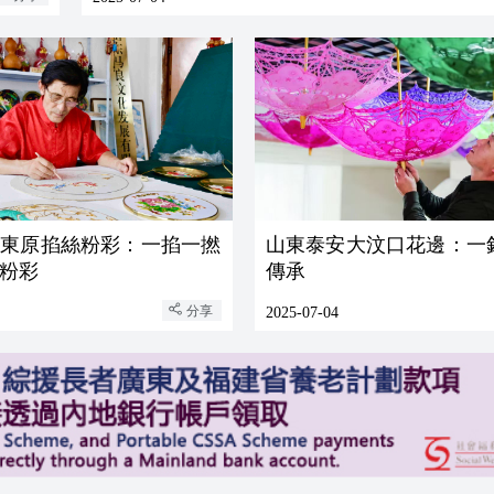
安東原掐絲粉彩：一掐一撚
山東泰安大汶口花邊：一
粉彩
傳承
分享
2025-07-04