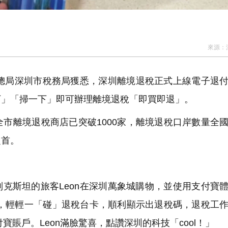
來源：
總局深圳市稅務局獲悉，深圳離境退稅正式上線電子退
下」「掃一下」即可辦理離境退稅「即買即退」。
市離境退稅商店已突破1000家，離境退稅口岸數量全
之首。
來自烏茲別克斯坦的旅客Leon在深圳萬象城購物，並使用支付寶
寶，輕輕一「碰」退稅台卡，順利顯示出退稅碼，退稅工
寶賬戶。Leon滿臉驚喜，點讚深圳的科技「cool！」