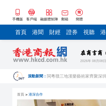
有片丨外交部回應特朗普委內瑞
50餘位頂尖專家共話時代命題
簡
海南澄邁文儒煥新升級 五組數
手機版
客戶端
融媒體矩陣
郵箱
簡體
梁振英率港區全國政協委員考
首頁
港聞
財經
證券
視聽
港
2025年海南儋州以舊換新帶動消
山東26戶省屬國企去年合計營收2
瀋陽鐵西校園閱讀活動解鎖閱
2026年 08月08
閩粵贛三地漢樂藝術家齊聚深
有片丨外交部回應特朗普委內瑞
滾動新聞：
50餘位頂尖專家共話時代命題
首頁
港深合作
>
海南澄邁文儒煥新升級 五組數
梁振英率港區全國政協委員考