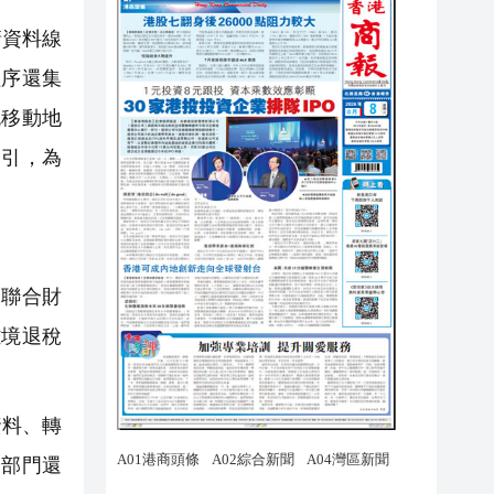
請資料線
程序還集
流移動地
指引，為
門聯合財
離境退稅
資料、轉
務部門還