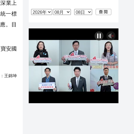
、深業上
統一標
效應。目
、寶安國
：
王錦坤