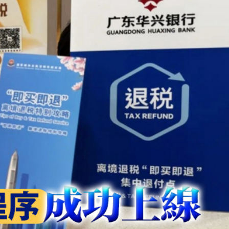
費約18億元
.58萬億 利潤總額近936億
讀新玩法
圳，共奏客家文化傳承新篇章
拉石油言論 拉美國家有權自主選擇合作夥伴