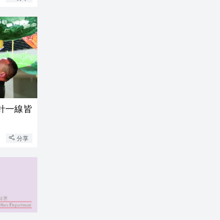
針一線皆
分享