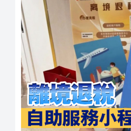
2025年海南儋州以舊換新帶動消
山東26戶省屬國企去年合計營收2
瀋陽鐵西校園閱讀活動解鎖閱
閩粵贛三地漢樂藝術家齊聚深
有片丨外交部回應特朗普委內瑞