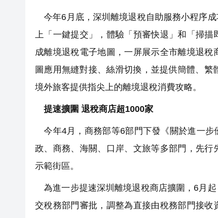
今年6月底，深圳離境退稅自助服務小程序成
上「一鍵提交」，體驗「預審快退」和「掃描
成離境退稅電子地圖，一屏展示全市離境退稅
圖應用無縫對接、絲滑切換，並提供簡體、繁
境外旅客提供指尖上的離境退稅消費攻略。
提速擴圍 退稅商店超1000家
今年4月，商務部等6部門下發《關於進一步
政、商務、海關、口岸、文旅等多部門，先行
示範街區。
為進一步提速深圳離境退稅商店擴圍，6月起
交稅務部門審批，調整為直接由稅務部門接收