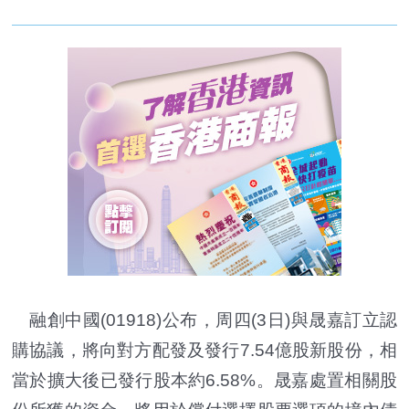
融創中國(01918)公布，周四(3日)與晟嘉訂立認
購協議，將向對方配發及發行7.54億股新股份，相
當於擴大後已發行股本約6.58%。晟嘉處置相關股