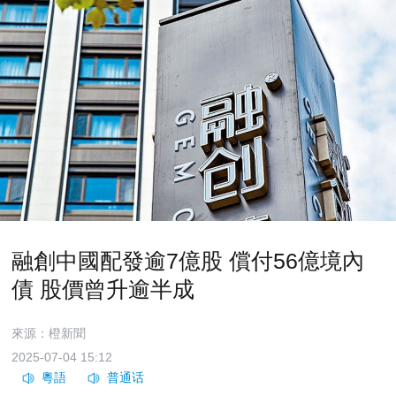
融創中國配發逾7億股 償付56億境內
債 股價曾升逾半成
來源：橙新聞
2025-07-04 15:12