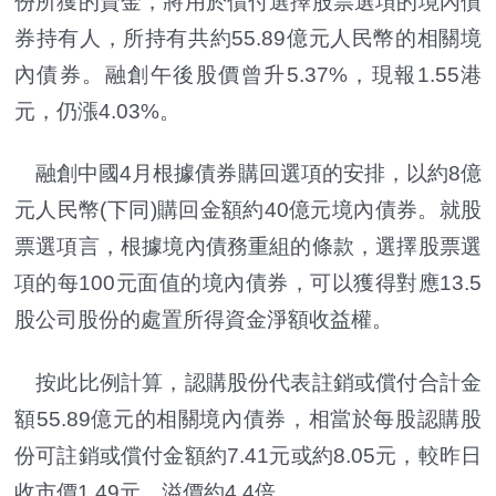
份所獲的資金，將用於償付選擇股票選項的境內債
券持有人，所持有共約55.89億元人民幣的相關境
內債券。融創午後股價曾升5.37%，現報1.55港
元，仍漲4.03%。
融創中國4月根據債券購回選項的安排，以約8億
元人民幣(下同)購回金額約40億元境內債券。就股
票選項言，根據境內債務重組的條款，選擇股票選
項的每100元面值的境內債券，可以獲得對應13.5
股公司股份的處置所得資金淨額收益權。
按此比例計算，認購股份代表註銷或償付合計金
額55.89億元的相關境內債券，相當於每股認購股
份可註銷或償付金額約7.41元或約8.05元，較昨日
收市價1.49元，溢價約4.4倍。