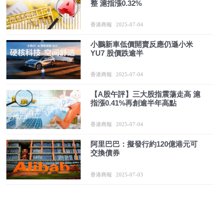
整 滬指漲0.32%
香港商報
2025-07-04
小鵬新車低價開賣反應仍遜小米
YU7 股價跌逾半
香港商報
2025-07-04
【A股午評】三大股指震蕩走高 滬
指漲0.41%再創逾半年高點
香港商報
2025-07-04
阿里巴巴：擬發行約120億港元可
交換債券
香港商報
2025-07-03