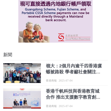
新聞
嶺大：2個月內逾千四香港瘰
螈被路殺 學者籲社會關注受
忽視的近危物種
香港商報
2025-07-04
香港千帆科技與香港教育城
合作 推出支援數字教育創新
項目
香港商報
2025-07-04