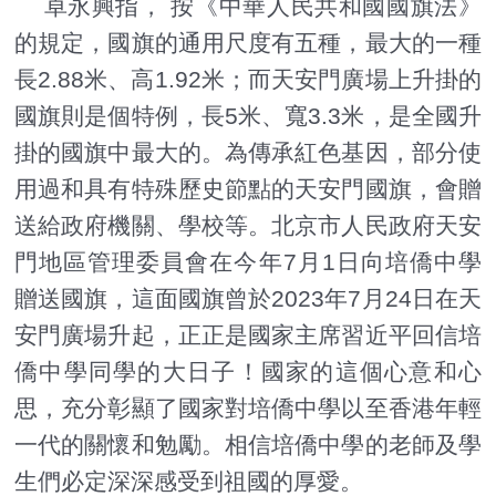
卓永興指， 按《中華人民共和國國旗法》
的規定，國旗的通用尺度有五種，最大的一種
長2.88米、高1.92米；而天安門廣場上升掛的
國旗則是個特例，長5米、寬3.3米，是全國升
掛的國旗中最大的。為傳承紅色基因，部分使
用過和具有特殊歷史節點的天安門國旗，會贈
送給政府機關、學校等。北京市人民政府天安
門地區管理委員會在今年7月1日向培僑中學
贈送國旗，這面國旗曾於2023年7月24日在天
安門廣場升起，正正是國家主席習近平回信培
僑中學同學的大日子！國家的這個心意和心
思，充分彰顯了國家對培僑中學以至香港年輕
一代的關懷和勉勵。相信培僑中學的老師及學
生們必定深深感受到祖國的厚愛。