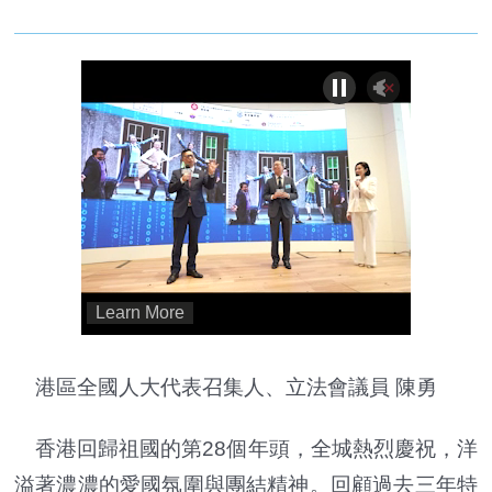
港區全國人大代表召集人、立法會議員 陳勇
香港回歸祖國的第28個年頭，全城熱烈慶祝，洋
溢著濃濃的愛國氛圍與團結精神。回顧過去三年特