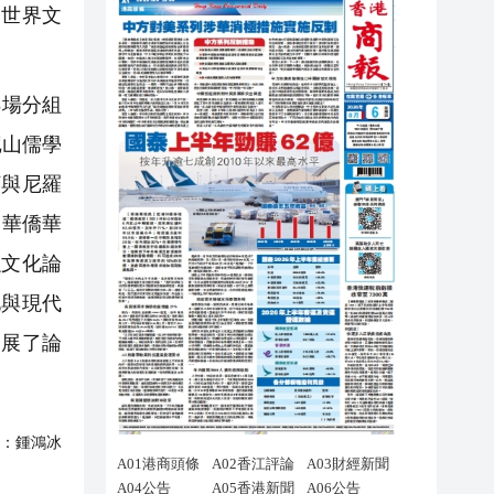
山世界文
8場分組
尼山儒學
河與尼羅
；華僑華
融文化論
化與現代
拓展了論
：
鍾鴻冰