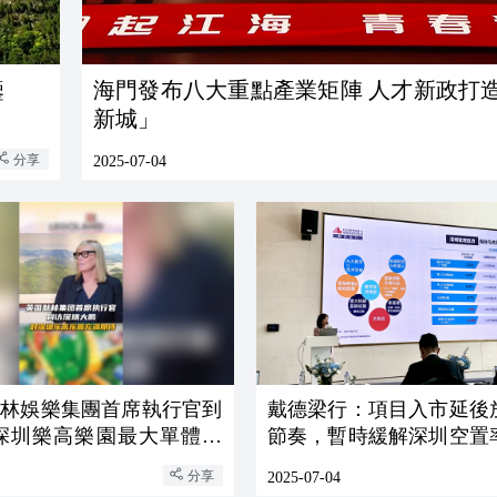
鑒
海門發布八大重點產業矩陣 人才新政打
新城」
分享
2025-07-04
默林娛樂集團首席執行官到
戴德梁行：項目入市延後
 深圳樂高樂園最大單體建
節奏，暫時緩解深圳空置
力
分享
2025-07-04