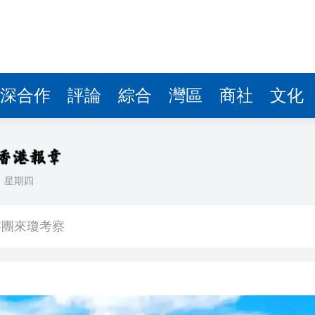
費約18億元
.58萬億 利潤總額近936億
讀新玩法
圳，共奏客家文化傳承新篇章
深合作
評論
綜合
灣區
商社
文化
拉石油言論 拉美國家有權自主選擇合作夥伴
據見證文儒沉香從傳統邁向現代
日
星期四
察團來瓊考察
費約18億元
.58萬億 利潤總額近936億
讀新玩法
圳，共奏客家文化傳承新篇章