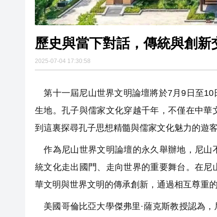
歷史與當下對話，傳統與創新
2025-07-04 17:30:58
第十一屆尼山世界文明論壇將於7月9日至1
生地。孔子與儒家文化穿越千年，不僅在中華
到這裏探尋孔子思想精髓與儒家文化魅力的遊
作為尼山世界文明論壇的永久舉辦地，尼山不
統文化走出國門、走向世界的重要舞台。在尼
華文明與世界文明的傳承創新，通過相互尊重
美國哥倫比亞大學傑弗里·薩克斯教授認為，