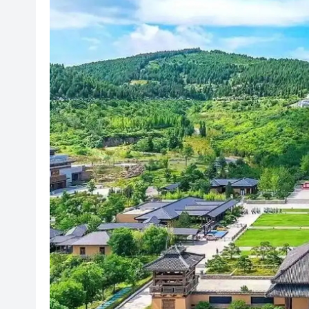
有片丨外交部回應特朗普委內瑞
50餘位頂尖專家共話時代命題
海南澄邁文儒煥新升級 五組數
梁振英率港區全國政協委員考
2025年海南儋州以舊換新帶動消
山東26戶省屬國企去年合計營收2
瀋陽鐵西校園閱讀活動解鎖閱
閩粵贛三地漢樂藝術家齊聚深
有片丨外交部回應特朗普委內瑞