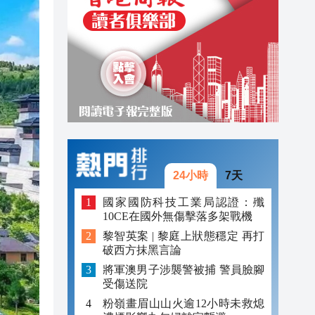
20:31
20:55
20:42
20:42
20:41
20:40
24小時
7天
20:39
國家國防科技工業局認證：殲
10CE在國外無傷擊落多架戰機
20:34
黎智英案 | 黎庭上狀態穩定 再打
20:31
破西方抹黑言論
將軍澳男子涉襲警被捕 警員臉腳
受傷送院
粉嶺畫眉山山火逾12小時未救熄