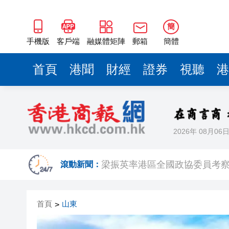
2025年海南儋州以舊換新帶動消
山東26戶省屬國企去年合計營收2
簡
瀋陽鐵西校園閱讀活動解鎖閱
手機版
客戶端
融媒體矩陣
郵箱
簡體
閩粵贛三地漢樂藝術家齊聚深
首頁
港聞
財經
證券
視聽
港
有片丨外交部回應特朗普委內瑞
50餘位頂尖專家共話時代命題
海南澄邁文儒煥新升級 五組數
2026年 08月06
梁振英率港區全國政協委員考
2025年海南儋州以舊換新帶動消
滾動新聞：
山東26戶省屬國企去年合計營收2
首頁
山東
>
瀋陽鐵西校園閱讀活動解鎖閱
閩粵贛三地漢樂藝術家齊聚深