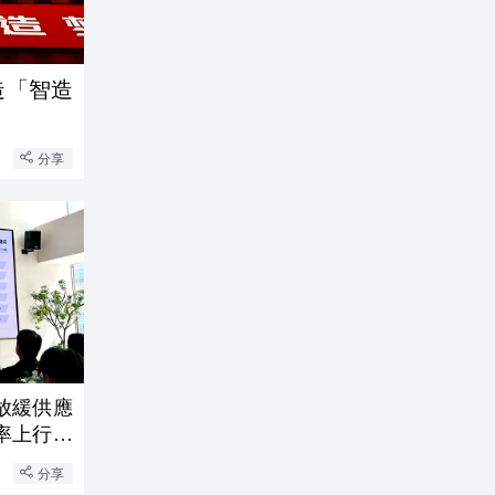
造「智造
分享
放緩供應
率上行壓
分享