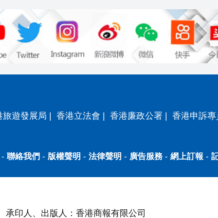
港旅遊發展局
|
香港立法會
|
香港廉政公署
|
香港申訴專
-
聯絡我們
-
版權聲明
-
法律聲明
-
廣告服務
-
網上訂報
-
承印人、出版人：香港商報有限公司