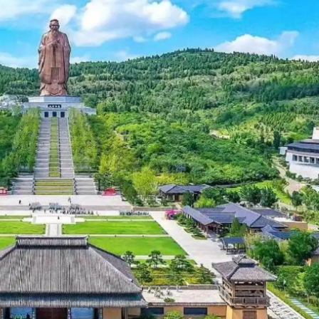
拉石油言論 拉美國家有權自主選擇合作夥伴
據見證文儒沉香從傳統邁向現代
察團來瓊考察
費約18億元
.58萬億 利潤總額近936億
讀新玩法
圳，共奏客家文化傳承新篇章
拉石油言論 拉美國家有權自主選擇合作夥伴