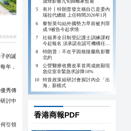
濃煙影響九旬婦離家暫避
有片丨特朗普發文稱自己是委內
瑞拉代總統 上任時間2026年1月
黎智英勾結外國勢力早前被判罪
成 9被告今起求情
香港商報網
社福界全日制登記護士訓練課程
今起報名 須承諾在認可機構任職
至少三年
特朗普：不在乎因格陵蘭島影響
孔子的誕
北約
公營醫療收費改革首周成效顯現
。每年，
急症室非緊急求診降18%
特首政策組研討會探討內企「出
海」新模式
優秀傳
同研討中
香港商報PDF
如何引領