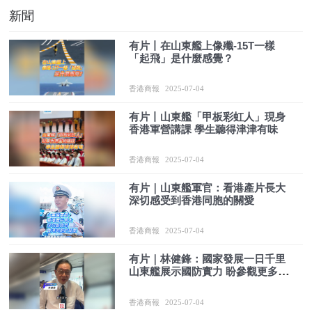
新聞
有片丨在山東艦上像殲-15T一樣
「起飛」是什麼感覺？
香港商報
2025-07-04
有片丨山東艦「甲板彩虹人」現身
香港軍營講課 學生聽得津津有味
香港商報
2025-07-04
有片｜山東艦軍官：看港產片長大
深切感受到香港同胞的關愛
香港商報
2025-07-04
有片｜林健鋒：國家發展一日千里
山東艦展示國防實力 盼參觀更多軍
艦
香港商報
2025-07-04