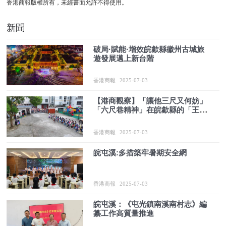
香港商報版權所有，未經書面允許不得使用。
新聞
破局·賦能·增效皖歙縣徽州古城旅
遊發展邁上新台階
香港商報
2025-07-03
【港商觀察】「讓他三尺又何妨」
「六尺巷精神」在皖歙縣的「王村
實踐」
香港商報
2025-07-03
皖屯溪:多措築牢暑期安全網
香港商報
2025-07-03
皖屯溪：《屯光鎮南溪南村志》編
纂工作高質量推進