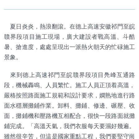
夏日炎炎，熱浪翻滾。在德上高速安徽祁門至皖
贛界段項目施工現場，廣大建設者戰高溫、斗酷
暑、搶進度，處處呈現出一派熱火朝天的忙碌施工
景象。
來到德上高速祁門至皖贛界段項目鳧峰互通路
段，機械轟鳴、人員繁忙。施工人員正頂着高溫，
嚴格按照路面施工規範和設計要求，嫻熟地進行路
面水穩層攤鋪作業。卸料、攤鋪、修邊、碾壓、收
面，攤鋪機和壓路機互相配合，很快一段路面就攤
鋪完成。「高溫天氣，我們衣服每天要濕好幾遍。
雖然很辛苦，但這是國家重點工程，我們要堅守崗