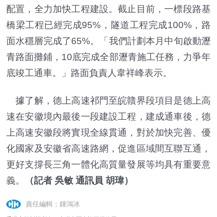
配置，全力加快工程建設。截止目前，一標段路基
橋梁工程已經完成95%，隧道工程完成100%，路
面水穩層完成了65%。「我們計劃本月中旬啟動瀝
青路面攤鋪，10底完成全部瀝青施工任務，力爭年
底竣工通車。」路面負責人韋祥峰表示。
據了解，德上高速祁門至皖贛界段項目是德上高
速在安徽境內最後一段建設工程，建成通車後，德
上高速安徽段將實現全線貫通，對於加快完善、優
化國家及安徽省高速路網，促進區域間互聯互通，
更好支撐長三角一體化高質量發展等均具有重要意
義。
（記者 吳敏 通訊員 胡瑋）
責任編輯：鍾鴻冰