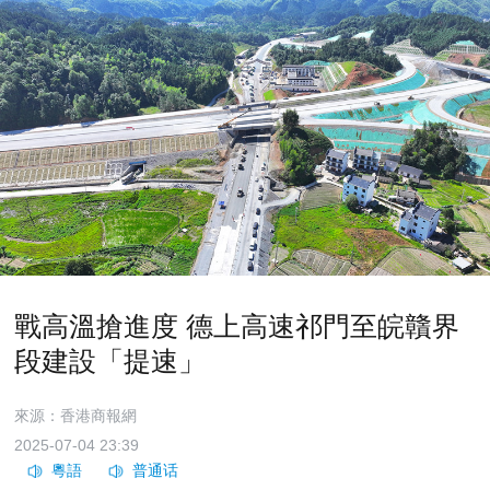
戰高溫搶進度 德上高速祁門至皖贛界
段建設「提速」
來源：香港商報網
2025-07-04 23:39