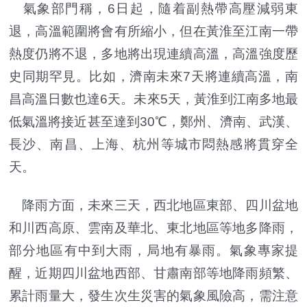
氣象部門稱，6日起，隨着副熱帶高壓減弱東
退，高溫範圍將會有所縮小，但在黃淮至江南一帶
熱度仍將不退，多地將出現連續高溫，高溫強度歷
史同期罕見。比如，濟南未來7天將連續高溫，南
昌高溫日數也達6天。未來5天，黃淮到江南多地最
低氣溫將接近甚至達到30℃，鄭州、濟南、武漢、
長沙、南昌、上海、杭州等城市悶熱感將貫穿全
天。
降雨方面，未來三天，西北地區東部、四川盆地
和川西高原、雲南及華北、東北地區等地多降雨，
部分地區有中到大雨，局地有暴雨。氣象專家提
醒，近期四川盆地西部、甘肅南部等地降雨頻繁、
累計雨量大，發生次生災害的氣象風險高，需注意