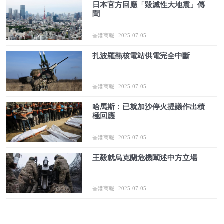
日本官方回應「毀滅性大地震」傳
聞
香港商報
2025-07-05
扎波羅熱核電站供電完全中斷
香港商報
2025-07-05
哈馬斯：已就加沙停火提議作出積
極回應
香港商報
2025-07-05
王毅就烏克蘭危機闡述中方立場
香港商報
2025-07-05