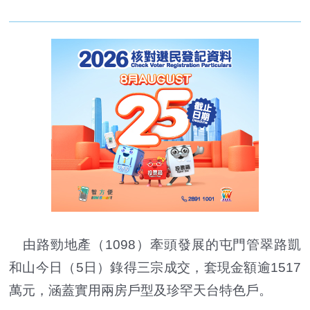
由路勁地產（1098）牽頭發展的屯門管翠路凱
和山今日（5日）錄得三宗成交，套現金額逾1517
萬元，涵蓋實用兩房戶型及珍罕天台特色戶。