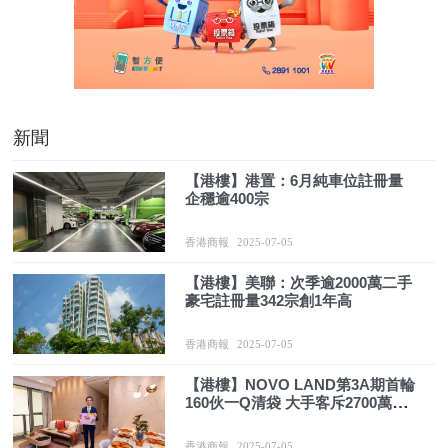
新聞
【港樓】港置：6月純車位註冊量
企穩逾400宗
香港商報
2025-07-05
【港樓】美聯：次季逾2000萬二手
豪宅註冊量342宗創1年高
香港商報
2025-07-05
【港樓】NOVO LAND第3A期首輪
160伙一Q清袋 大手客斥2700萬購6
伙
香港商報
2025-07-05