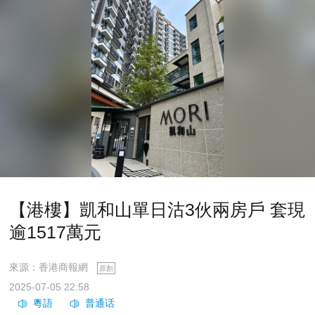
【港樓】凱和山單日沽3伙兩房戶 套現
逾1517萬元
來源：香港商報網
原創
2025-07-05 22:58