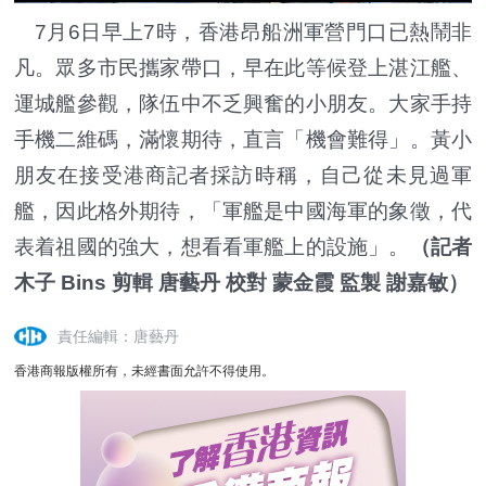
7月6日早上7時，香港昂船洲軍營門口已熱鬧非
凡。眾多市民攜家帶口，早在此等候登上湛江艦、
運城艦參觀，隊伍中不乏興奮的小朋友。大家手持
手機二維碼，滿懷期待，直言「機會難得」。黃小
朋友在接受港商記者採訪時稱，自己從未見過軍
艦，因此格外期待，「軍艦是中國海軍的象徵，代
表着祖國的強大，想看看軍艦上的設施」。
（記者
木子 Bins 剪輯 唐藝丹 校對 蒙金霞 監製 謝嘉敏）
責任編輯：唐藝丹
香港商報版權所有，未經書面允許不得使用。