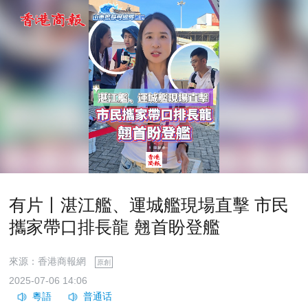
有片丨湛江艦、運城艦現場直擊 市民
攜家帶口排長龍 翹首盼登艦
來源：香港商報網
原創
2025-07-06 14:06