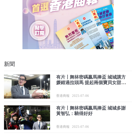
新聞
有片丨舞林密碼贏馬捧盃 城城講方
媛錯過拉頭馬 提起兩個寶貝女甜絲
絲
香港商報
2025-07-06
有片丨舞林密碼贏馬捧盃 城城多謝
黃智弘：騎得好好
香港商報
2025-07-06