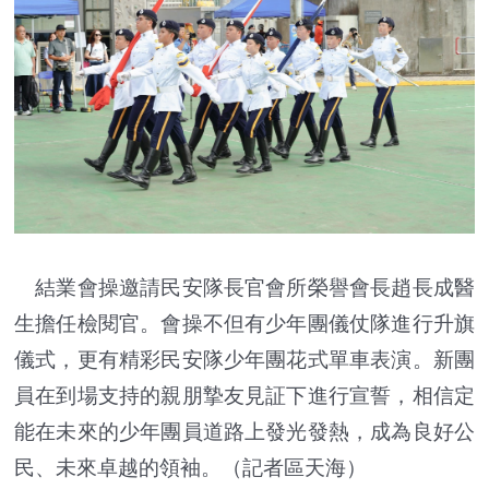
結業會操邀請民安隊長官會所榮譽會長趙長成醫
生擔任檢閱官。會操不但有少年團儀仗隊進行升旗
儀式，更有精彩民安隊少年團花式單車表演。新團
員在到場支持的親朋摯友見証下進行宣誓，相信定
能在未來的少年團員道路上發光發熱，成為良好公
民、未來卓越的領袖。（記者區天海）