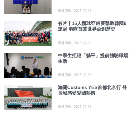
香港商報
2025-07-06
有片丨15人欖球亞錦賽擊敗韓國6
連冠 港隊首闖世界盃創歷史
香港商報
2025-07-06
中學生拒絕「躺平」提前體驗職場
生活
香港商報
2025-07-06
海關Customs YES首都北京行 登
長城感受愛國熱情
香港商報
2025-07-06