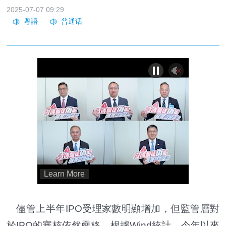
2025-07-07 09:29
儘管上半年IPO受理家數明顯增加，但監管層對
於IPO的審核依然嚴格。根據Wind統計，今年以來