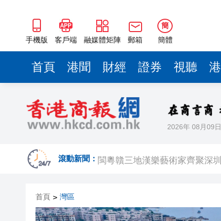
閩粵贛三地漢樂藝術家齊聚深
有片丨外交部回應特朗普委內瑞
簡
50餘位頂尖專家共話時代命題
手機版
客戶端
融媒體矩陣
郵箱
簡體
海南澄邁文儒煥新升級 五組數
首頁
港聞
財經
證券
視聽
港
梁振英率港區全國政協委員考
2025年海南儋州以舊換新帶動消
山東26戶省屬國企去年合計營收2
2026年 08月09
瀋陽鐵西校園閱讀活動解鎖閱
閩粵贛三地漢樂藝術家齊聚深
滾動新聞：
有片丨外交部回應特朗普委內瑞
首頁
灣區
>
50餘位頂尖專家共話時代命題
海南澄邁文儒煥新升級 五組數