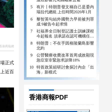
有片丨特朗普發文稱自己是委內
瑞拉代總統 上任時間2026年1月
黎智英勾結外國勢力早前被判罪
成 9被告今起求情
社福界全日制登記護士訓練課程
今起報名 須承諾在認可機構任職
至少三年
特朗普：不在乎因格陵蘭島影響
香港商報網
北約
公營醫療收費改革首周成效顯現
急症室非緊急求診降18%
育場正式
特首政策組研討會探討內企「出
送上近百
海」新模式
香港商報PDF