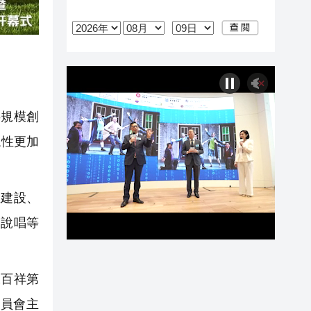
事規模創
眾性更加
建設、
、說唱等
百祥第
員會主