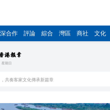
圳，共奏客家文化傳承新篇章
拉石油言論 拉美國家有權自主選擇合作夥伴
據見證文儒沉香從傳統邁向現代
深合作
評論
綜合
灣區
商社
文化
察團來瓊考察
費約18億元
.58萬億 利潤總額近936億
日
星期日
讀新玩法
圳，共奏客家文化傳承新篇章
拉石油言論 拉美國家有權自主選擇合作夥伴
據見證文儒沉香從傳統邁向現代