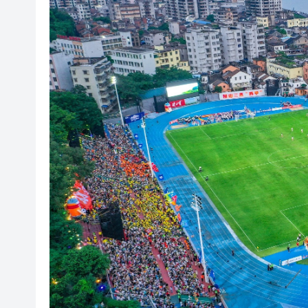
梁振英率港區全國政協委員考
2025年海南儋州以舊換新帶動消
山東26戶省屬國企去年合計營收2
瀋陽鐵西校園閱讀活動解鎖閱
閩粵贛三地漢樂藝術家齊聚深
有片丨外交部回應特朗普委內瑞