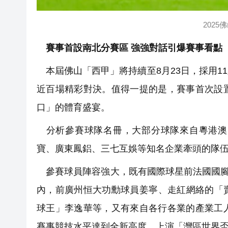
202
賽事首設南北分賽區 強強對話引爆賽事看點
本屆佛山「西甲」將持續至8月23日，採用1
近百場精彩對決。值得一提的是，賽事首次設
口」的體育盛宴。
分析參賽球隊名冊，大部分球隊來自粵港澳
寶、廣東鳳鋁、三七互娛等知名企業牽頭的隊
參賽球員陣容強大，既有國際球星前法國國腳
內，前廣州恒大功勳球員姜寧、走紅網絡的「
球王」李逸華等，又有來自各行各業的產業工
賽事競技水平達到全新高度，上演「灣區世界