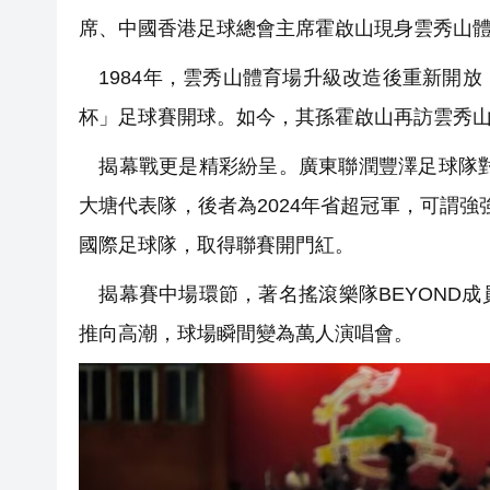
席、中國香港足球總會主席霍啟山現身雲秀山
1984年，雲秀山體育場升級改造後重新開
杯」足球賽開球。如今，其孫霍啟山再訪雲秀
揭幕戰更是精彩紛呈。廣東聯潤豐澤足球隊對
大塘代表隊，後者為2024年省超冠軍，可謂強
國際足球隊，取得聯賽開門紅。
揭幕賽中場環節，著名搖滾樂隊BEYOND
推向高潮，球場瞬間變為萬人演唱會。