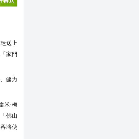
球迷送上
享「家門
、健力
雷米·梅
的「佛山
陣容將使