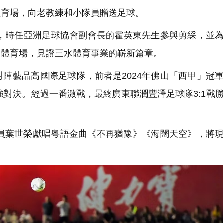
體育場，向老教練和小隊員贈送足球。
放，時任亞洲足球協會副會長的霍英東先生參與剪綵，並
山體育場，見證三水體育事業的嶄新篇章。
陣藝品高國際足球隊，前者是2024年佛山「西甲」冠
強對決。經過一番激戰，最終廣東聯潤豐澤足球隊3:1戰
成員葉世榮獻唱粵語金曲《不再猶豫》《海闊天空》，將