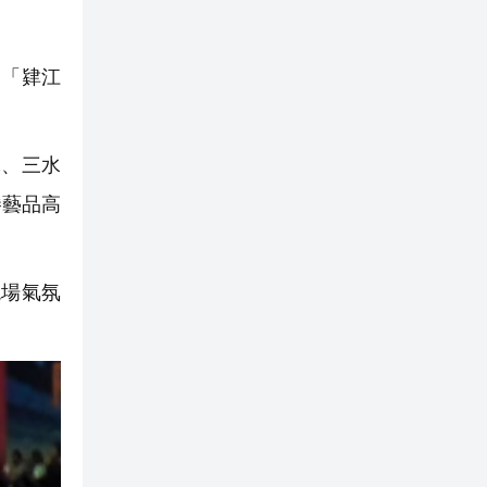
為「肄江
軍、三水
勝藝品高
現場氣氛