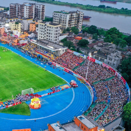
察團來瓊考察
費約18億元
.58萬億 利潤總額近936億
讀新玩法
圳，共奏客家文化傳承新篇章
拉石油言論 拉美國家有權自主選擇合作夥伴