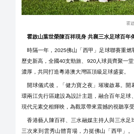
霍
霍啟山葉世榮陳百祥現身 共襄三水足球百年
時隔一年，2025佛山「西甲」足球聯賽重
歷史新高，全國40支勁旅、920人球員齊聚
濃厚，共同打造粵港澳大灣區頂級足球盛宴。
開球儀式後，「健力寶之夜」璀璨啟幕。開幕
環兩江先行區建設為設計主題，融合百年足球
現代元素交相輝映，為觀眾帶來震撼的視聽享
香港藝人陳百祥、三水融媒主持人與三水足球
三次來到雲秀山體育場，力挺佛山「西甲」。