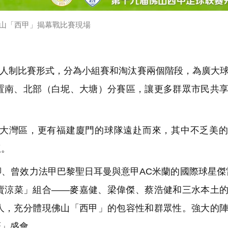
5佛山「西甲」揭幕戰比賽現場
1人制比賽形式，分為小組賽和淘汰賽兩個階段，為廣大
置南、北部（白坭、大塘）分賽區，讓更多群眾市民共
大灣區，更有福建廈門的球隊遠赴而來，其中不乏美的
伍。
、曾效力法甲巴黎聖日耳曼與意甲AC米蘭的國際球星傑
賣涼菜」組合——麥嘉健、梁偉傑、蔡浩健和三水本土
人，充分體現佛山「西甲」的包容性和群眾性。強大的
盃」盛會。