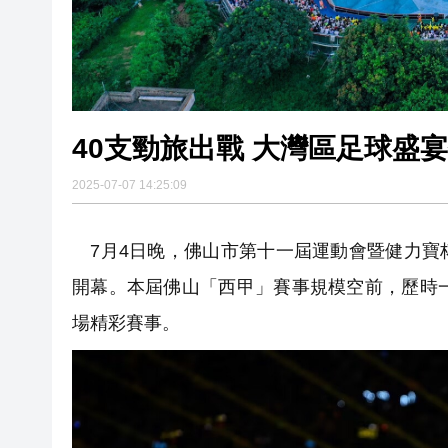
40支勁旅出戰 大灣區足球盛
2025-07-07 14:25:09
7月4日晚，佛山市第十一屆運動會暨健力寶
開幕。本屆佛山「西甲」賽事規模空前，歷時
場精彩賽事。