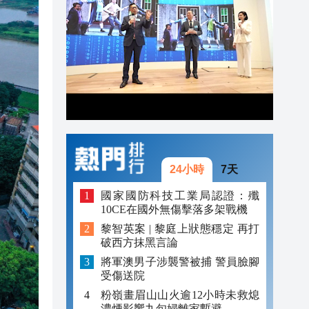
20:42
20:41
20:40
20:39
20:34
20:31
24小時
7天
國家國防科技工業局認證：殲
10CE在國外無傷擊落多架戰機
黎智英案 | 黎庭上狀態穩定 再打
破西方抹黑言論
將軍澳男子涉襲警被捕 警員臉腳
受傷送院
粉嶺畫眉山山火逾12小時未救熄
濃煙影響九旬婦離家暫避