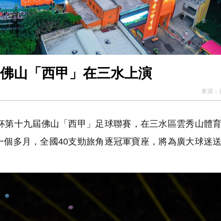
宴佛山「西甲」在三水上演
來源：
杯第十九屆佛山「西甲」足球聯賽，在三水區雲秀山體
一個多月，全國40支勁旅角逐冠軍寶座，將為廣大球迷