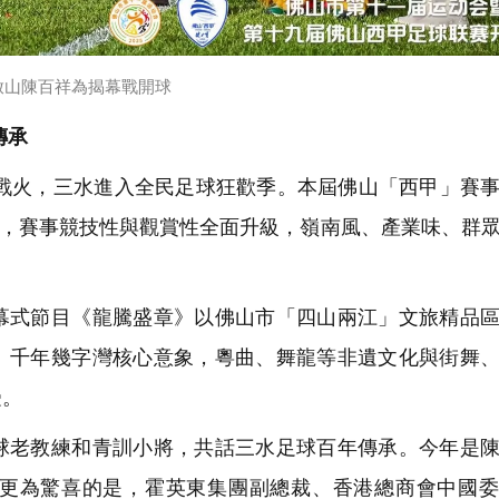
啟山陳百祥為揭幕戰開球
傳承
燃戰火，三水進入全民足球狂歡季。本屆佛山「西甲」賽
一堂，賽事競技性與觀賞性全面升級，嶺南風、產業味、群
式節目《龍騰盛章》以佛山市「四山兩江」文旅精品區
、千年幾字灣核心意象，粵曲、舞龍等非遺文化與街舞
受。
老教練和青訓小將，共話三水足球百年傳承。今年是陳
更為驚喜的是，霍英東集團副總裁、香港總商會中國委