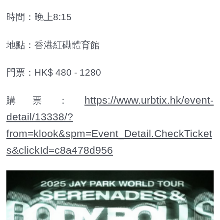
時間：晚上8:15
地點：香港紅磡體育館
門票：HK$ 480 - 1280
https://www.urbtix.hk/event-
購票：
detail/13338/?
from=klook&spm=Event_Detail.CheckTicket
s&clickId=c8a478d956