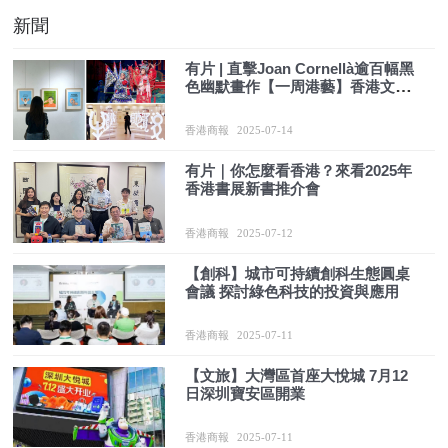
新聞
有片 | 直擊Joan Cornellà逾百幅黑
色幽默畫作【一周港藝】香港文化
藝術活動一周菜單（14/7-20/7）
香港商報
2025-07-14
有片｜你怎麼看香港？來看2025年
香港書展新書推介會
香港商報
2025-07-12
【創科】城市可持續創科生態圓桌
會議 探討綠色科技的投資與應用
香港商報
2025-07-11
【文旅】大灣區首座大悅城 7月12
日深圳寶安區開業
香港商報
2025-07-11