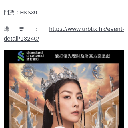
門票：HK$30
https://www.urbtix.hk/event-
購票：
detail/13240/