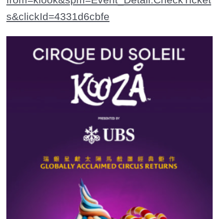
s&clickId=4331d6cbfe