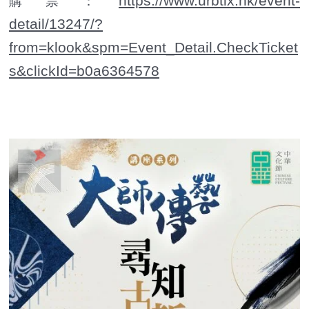
https://www.urbtix.hk/event-
購票：
detail/13247/?
from=klook&spm=Event_Detail.CheckTicket
s&clickId=b0a6364578