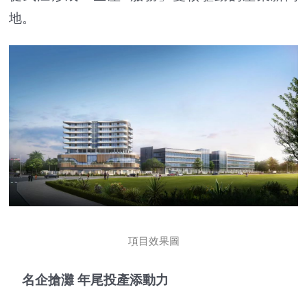
地。
項目效果圖
名企搶灘 年尾投產添動力