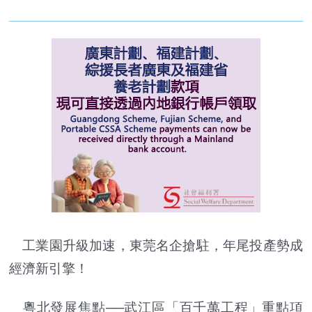
工業園升級加速，東莞名企搶駐，年尾投產勢成
經濟新引擎！
粵北發展焦點──武江區「百千萬工程」重點項