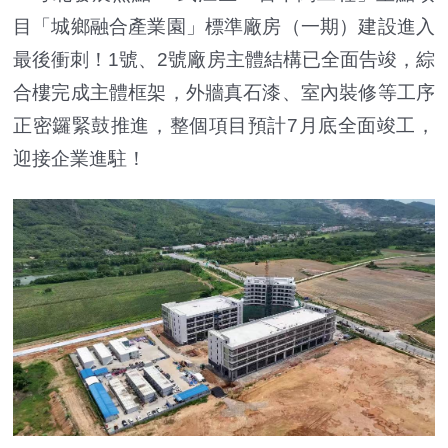
目「城鄉融合產業園」標準廠房（一期）建設進入
最後衝刺！1號、2號廠房主體結構已全面告竣，綜
合樓完成主體框架，外牆真石漆、室內裝修等工序
正密鑼緊鼓推進，整個項目預計7月底全面竣工，
迎接企業進駐！