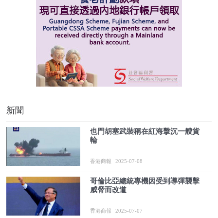
新聞
也門胡塞武裝稱在紅海擊沉一艘貨
輪
香港商報
2025-07-08
哥倫比亞總統專機因受到導彈襲擊
威脅而改道
香港商報
2025-07-07