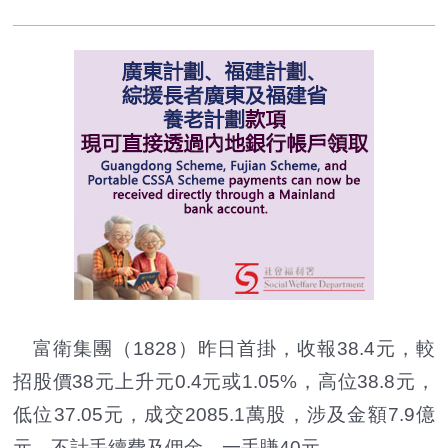
富衛集團（1828）昨日首掛，收報38.4元，較
招股價38元上升元0.4元或1.05%，高位38.8元，
低位37.05元，成交2085.1萬股，涉及金額7.9億
元。不計手續費及佣金，一手賺40元。