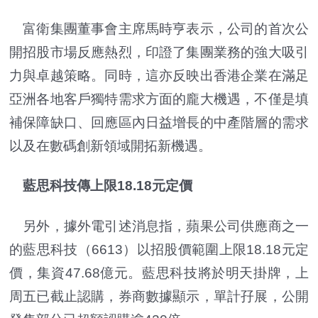
富衛集團董事會主席馬時亨表示，公司的首次公
開招股市場反應熱烈，印證了集團業務的強大吸引
力與卓越策略。同時，這亦反映出香港企業在滿足
亞洲各地客戶獨特需求方面的龐大機遇，不僅是填
補保障缺口、回應區內日益增長的中產階層的需求
以及在數碼創新領域開拓新機遇。
藍思科技傳上限18.18元定價
另外，據外電引述消息指，蘋果公司供應商之一
的藍思科技（6613）以招股價範圍上限18.18元定
價，集資47.68億元。藍思科技將於明天掛牌，上
周五已截止認購，券商數據顯示，單計孖展，公開