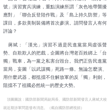
號」演習實兵演練，重點演練所謂「灰色地帶襲擾
應對」「聯合反登陸作戰」及「島上持久防禦」等
課目，多款美制裝備將首次參演。請問發言人有何
評論？
蔣斌：「漢光」演習不過是民進黨當局虛張聲
勢、自欺欺人的把戲，企圖將台灣老百姓綁上「台
獨」戰車，為一黨之私害台毀台。我們正告民進黨
當局，妄圖「以武謀獨」死路一條。無論怎麼演、
用什麼武器，都抵擋不住解放軍的反「獨」利劍，
阻擋不了祖國必然統一的歷史大勢。
頂圖圖說：國防部新聞局副局長、國防部新聞發言人蔣斌大校
就近期涉軍問題發布消息。（截自國防部網視頻）