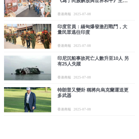
《為了民族解放與世界和平》主題
展覽開幕
香港商報
2025-07-08
印度官員：緬甸爆發激烈戰鬥，大
量民眾逃往印度
香港商報
2025-07-08
印尼沉船事故死亡人數升至10人 另
有25人失蹤
香港商報
2025-07-08
特朗普又變卦 稱將向烏克蘭運送更
多武器
香港商報
2025-07-08